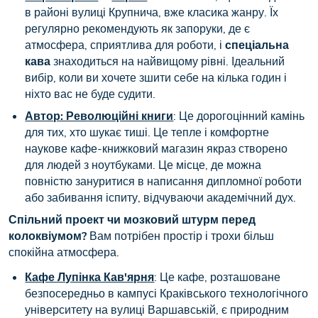
в районі вулиці Крупнича, вже класика жанру. Їх
регулярно рекомендують як запоруки, де є
атмосфера, сприятлива для роботи, і
спеціальна
кава
знаходиться на найвищому рівні. Ідеальний
вибір, коли ви хочете зшити себе на кілька годин і
ніхто вас не буде судити.
Автор: Революційні книги
: Це дорогоцінний камінь
для тих, хто шукає тиші. Це тепле і комфортне
наукове кафе-книжковий магазин якраз створено
для людей з ноутбуками. Це місце, де можна
повністю зануритися в написання дипломної роботи
або забивання іспиту, відчуваючи академічний дух.
Спільний проект чи мозковий штурм перед
колоквіумом?
Вам потрібен простір і трохи більш
спокійна атмосфера.
Кафе Лупінка Кав'ярня
: Це кафе, розташоване
безпосередньо в кампусі Краківського технологічного
університету на вулиці Варшавській, є природним