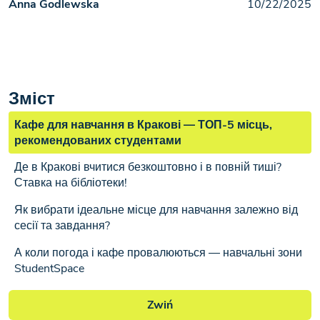
Anna Godlewska
10/22/2025
Зміст
Кафе для навчання в Кракові — ТОП-5 місць,
рекомендованих студентами
Де в Кракові вчитися безкоштовно і в повній тиші?
Ставка на бібліотеки!
Як вибрати ідеальне місце для навчання залежно від
сесії та завдання?
А коли погода і кафе провалюються — навчальні зони
StudentSpace
Zwiń