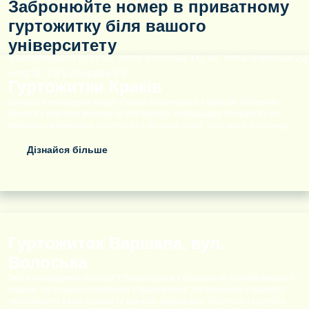
Забронюйте номер в приватному
гуртожитку біля вашого
університету
Гуртожитки Краків
Шукаєш атмосферне місце? Обери StudentSpace у Кракові. Приватна
кімната з власною ванною та міні-кухнею, міжнародна спільнота і все
включено: комунальні, спортзал та чіл-зони у ціні. Your Space To Belong!
Дізнайся більше
Гуртожиток Варшава, вул.
Волоська
Твій атмосферний простір! У StudentSpace у Варшаві ти познайомишся з
людьми та поєднаєш навчання з відпочинком. Усе включено у вартість
твоєї кімнати з міні-кухнею та ванною: комунальні, спортзал та сучасні