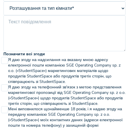
Позначити всі згоди
Я даю згоду на надсилання на вказану мною адресу
електронної пошти компанією SGE Operating Company sp. z
o.o. («StudentSpace») маркетингових матеріалів щодо
продуктів StudentSpace або продуктів третіх сторін, що
співпрацюють зі StudentSpace.
Я даю згоду на телефонний зв'язок з метою представлення
маркетингової пропозиції від SGE Operating Company sp. z o.o.
(«StudentSpace») щодо продуктів StudentSpace або продуктів
третіх сторін, що співпрацюють зі StudentSpace.
Мені виповнилося щонайменше 18 років, і я надаю згоду на
передачу компанією SGE Operating Company sp. z o.o.
(«StudentSpace») моїх контактних даних (адреси електронної
пошти та номера телефону) у захищеній формі