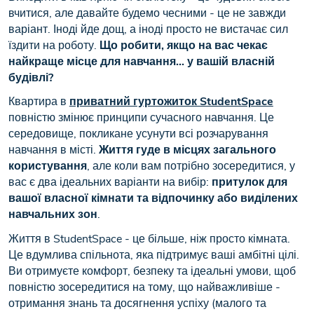
вчитися, але давайте будемо чесними - це не завжди
варіант. Іноді йде дощ, а іноді просто не вистачає сил
їздити на роботу.
Що робити, якщо на вас чекає
найкраще місце для навчання... у вашій власній
будівлі?
Квартира в
приватний гуртожиток StudentSpace
повністю змінює принципи сучасного навчання. Це
середовище, покликане усунути всі розчарування
навчання в місті.
Життя гуде в місцях загального
користування
, але коли вам потрібно зосередитися, у
вас є два ідеальних варіанти на вибір:
притулок для
вашої власної кімнати та відпочинку або виділених
навчальних зон
.
Життя в StudentSpace - це більше, ніж просто кімната.
Це вдумлива спільнота, яка підтримує ваші амбітні цілі.
Ви отримуєте комфорт, безпеку та ідеальні умови, щоб
повністю зосередитися на тому, що найважливіше -
отримання знань та досягнення успіху (малого та