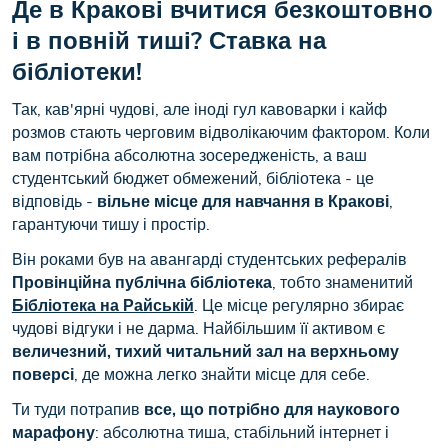
Де в Кракові вчитися безкоштовно
і в повній тиші? Ставка на
бібліотеки!
Так, кав'ярні чудові, але іноді гул кавоварки і кайф
розмов стають черговим відволікаючим фактором. Коли
вам потрібна абсолютна зосередженість, а ваш
студентський бюджет обмежений, бібліотека - це
відповідь -
вільне місце для навчання в Кракові
,
гарантуючи тишу і простір.
Він роками був на авангарді студентських рефералів
Провінційна публічна бібліотека
, тобто знаменитий
Бібліотека на Райській
. Це місце регулярно збирає
чудові відгуки і не дарма. Найбільшим її активом є
величезний, тихий читальний зал на верхньому
поверсі
, де можна легко знайти місце для себе.
Ти туди потрапив
все, що потрібно для наукового
марафону
: абсолютна тиша, стабільний інтернет і