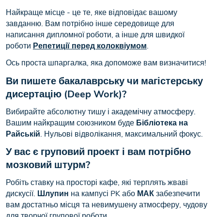
Найкраще місце - це те, яке відповідає вашому
завданню. Вам потрібно інше середовище для
написання дипломної роботи, а інше для швидкої
роботи
Репетиції перед колоквіумом
.
Ось проста шпаргалка, яка допоможе вам визначитися!
Ви пишете бакалаврську чи магістерську
дисертацію (Deep Work)?
Вибирайте абсолютну тишу і академічну атмосферу.
Вашим найкращим союзником буде
Бібліотека на
Райській
. Нульові відволікання, максимальний фокус.
У вас є груповий проект і вам потрібно
мозковий штурм?
Робіть ставку на просторі кафе, які терплять жваві
дискусії.
Шлупин
на кампусі PK або
МАК
забезпечити
вам достатньо місця та невимушену атмосферу, чудову
для творчої групової роботи.