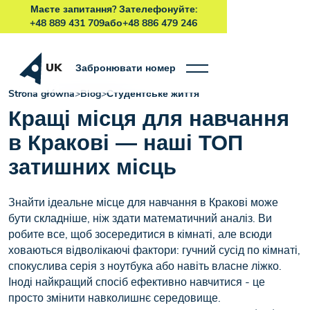
Маєте запитання? Зателефонуйте:
+48 889 431 709
або
+48 886 479 246
UK
Забронювати номер
Strona główna
>
Blog
>
Студентське життя
Кращі місця для навчання
в Кракові — наші ТОП
затишних місць
Знайти ідеальне місце для навчання в Кракові може
бути складніше, ніж здати математичний аналіз. Ви
робите все, щоб зосередитися в кімнаті, але всюди
ховаються відволікаючі фактори: гучний сусід по кімнаті,
спокуслива серія з ноутбука або навіть власне ліжко.
Іноді найкращий спосіб ефективно навчитися - це
просто змінити навколишнє середовище.