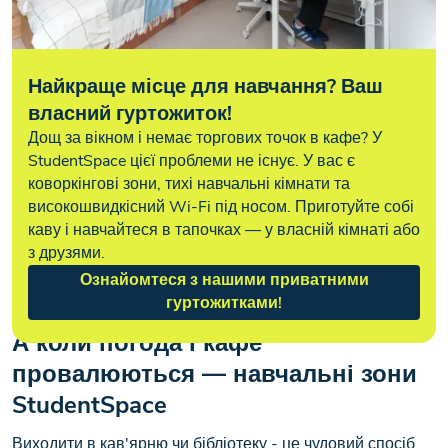
Найкраще місце для навчання? Ваш
власний гуртожиток!
Дощ за вікном і немає торгових точок в кафе? У
StudentSpace цієї проблеми не існує. У вас є
коворкінгові зони, тихі навчальні кімнати та
високошвидкісний Wi-Fi під носом. Приготуйте собі
каву і навчайтеся в тапочках — у власній кімнаті або
з друзями.
Ознайомтеся з нашими приватними
гуртожитками!
А коли погода і кафе
провалюються — навчальні зони
StudentSpace
Виходити в кав'ярню чи бібліотеку - це чудовий спосіб