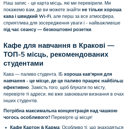
Наш запис - це карта місць, які ми перевірили. Ми
покажемо вам, де ви можете знайти
не тільки хороша
кава і швидкий Wi-Fi
, але перш за все атмосфера,
сприятлива для зосередження уваги і - найважливіше
під час сеансу — безкоштовні розетки
.
Кафе для навчання в Кракові —
ТОП-5 місць, рекомендованих
студентами
Кава — паливо студента. ІБ
хороша кав'ярня для
навчання - це місце, де це паливо працює найбільш
ефективно
. Замість того, щоб блукати по місту,
перевірте ті адреси, які вже завоювали визнання в очах
інших студентів.
Потрібна максимальна концентрація над чашкою
чогось особливого?
Перевірте ці місця!
Кафе Картон
&
Карма
: Особливо ті, що знаходяться