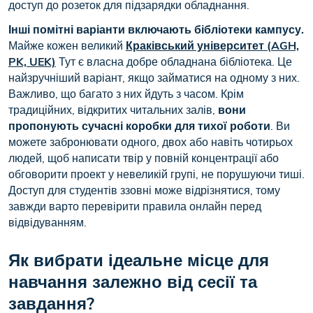
доступ до розеток для підзарядки обладнання.
Інші помітні варіанти включають бібліотеки кампусу.
Майже кожен великий
Краківський університет (AGH,
PK, UEK)
Тут є власна добре обладнана бібліотека. Це
найзручніший варіант, якщо займатися на одному з них.
Важливо, що багато з них йдуть з часом. Крім
традиційних, відкритих читальних залів,
вони
пропонують сучасні коробки для тихої роботи
. Ви
можете забронювати одного, двох або навіть чотирьох
людей, щоб написати твір у повній концентрації або
обговорити проект у невеликій групі, не порушуючи тиші.
Доступ для студентів ззовні може відрізнятися, тому
завжди варто перевірити правила онлайн перед
відвідуванням.
Як вибрати ідеальне місце для
навчання залежно від сесії та
завдання?