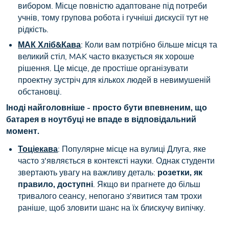
вибором. Місце повністю адаптоване під потреби
учнів, тому групова робота і гучніші дискусії тут не
рідкість.
МАК Хліб&Кава
: Коли вам потрібно більше місця та
великий стіл, MAK часто вказується як хороше
рішення. Це місце, де простіше організувати
проектну зустріч для кількох людей в невимушеній
обстановці.
Іноді найголовніше - просто бути впевненим, що
батарея в ноутбуці не впаде в відповідальний
момент.
Тоціекава
: Популярне місце на вулиці Длуга, яке
часто з'являється в контексті науки. Однак студенти
звертають увагу на важливу деталь:
розетки, як
правило, доступні
. Якщо ви прагнете до більш
тривалого сеансу, непогано з'явитися там трохи
раніше, щоб зловити шанс на їх блискучу випічку.