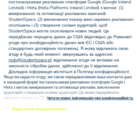
постачальникам рекламних платформ Google (Google Ireland
Limited) і Meta (Meta Platforms Ireland Limited) з метою: (1)
вимірювання та оптимізації рекламних кампаній
StudentSpace, (2) виключення показу мені окремих рекламних
оголошень і (3) створення схожих аудиторій, щоб
StudentSpace могла охоплювати нових людей. Це
передбачає передачу даних до США (відповідно до Рамкової
угоди про конфіденційність даних між ЄС і США або
стандартних договірних положень). Я можу відкликати свою
згоду в будь-який момент, звернувшись за адресою
rodo@studentspace.pl
; відкликання згоди не впливає на
законність обробки даних, здійсненої до її відкликання.
Докладна інформація міститься в Політиці конфіденційності.
Якщо ви надасте згоду, ми також передаватимемо ваші контактні дані
в захищеній формі постачальникам рекламних платформ Google і
Meta з метою вимірювання та оптимізації реклами, виключення
аудиторій і створення схожих аудиторій. Це може передбачати
передачу даних до США (відповідно до Рамкової угоди про
Читати повну інформацію про конфіденційність
конфіденційність даних між ЄС і США або стандартних договірних
положень) на підставі вашої згоди (стаття 6(1)(a) GDPR).
Надіслати повідомлення
Згода може бути відкликана в будь-який час, при цьому відкликання
згоди не впливає на законність обробки, здійсненої на її підставі до її
відкликання