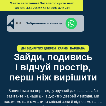
Маєте запитання? Зателефонуйте нам:
+48 889 431 709
або
+48 886 479 246
UK
Забронювати кімнату
ДНІ ВІДКРИТИХ ДВЕРЕЙ · КРАКІВ І ВАРШАВА
Зайди, подивись
і відчуй простір,
перш ніж вирішити
Запишіться на перегляд у зручний для вас час або
завітайте на наші Дні відкритих дверей у вихідні. Ми
покажемо вам кімнати та спільні зони й відповімо на всі