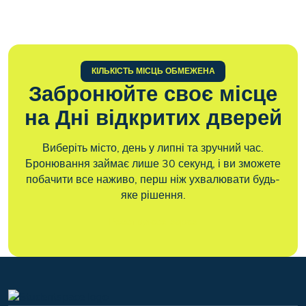
автоматично приховає ті, що вже повністю
також доступні для індивідуальних зустрічей за
Так. Попереднє бронювання допомагає нам краще
Чи зобов’язує мене відвідування до чогось?
заброньовані.
попереднім записом.
підготуватися до вашого візиту та приділити вам
Звісно. Ви можете прийти з батьками, другом або
достатньо часу.
майбутнім сусідом по кімнаті.
Ні. Це лише можливість особисто побачити гуртожиток
без жодних зобов’язань.
КІЛЬКІСТЬ МІСЦЬ ОБМЕЖЕНА
Забронюйте своє місце
на Дні відкритих дверей
Виберіть місто, день у липні та зручний час.
Бронювання займає лише 30 секунд, і ви зможете
побачити все наживо, перш ніж ухвалювати будь-
яке рішення.
Реєструюся зараз