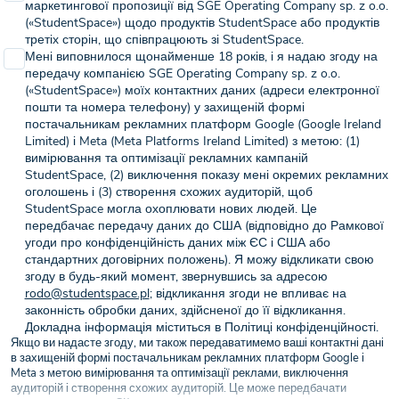
маркетингової пропозиції від SGE Operating Company sp. z o.o.
(«StudentSpace») щодо продуктів StudentSpace або продуктів
третіх сторін, що співпрацюють зі StudentSpace.
Мені виповнилося щонайменше 18 років, і я надаю згоду на
передачу компанією SGE Operating Company sp. z o.o.
(«StudentSpace») моїх контактних даних (адреси електронної
пошти та номера телефону) у захищеній формі
постачальникам рекламних платформ Google (Google Ireland
Limited) і Meta (Meta Platforms Ireland Limited) з метою: (1)
вимірювання та оптимізації рекламних кампаній
StudentSpace, (2) виключення показу мені окремих рекламних
оголошень і (3) створення схожих аудиторій, щоб
StudentSpace могла охоплювати нових людей. Це
передбачає передачу даних до США (відповідно до Рамкової
угоди про конфіденційність даних між ЄС і США або
стандартних договірних положень). Я можу відкликати свою
згоду в будь-який момент, звернувшись за адресою
rodo@studentspace.pl
; відкликання згоди не впливає на
законність обробки даних, здійсненої до її відкликання.
Докладна інформація міститься в Політиці конфіденційності.
Якщо ви надасте згоду, ми також передаватимемо ваші контактні дані
в захищеній формі постачальникам рекламних платформ Google і
Meta з метою вимірювання та оптимізації реклами, виключення
аудиторій і створення схожих аудиторій. Це може передбачати