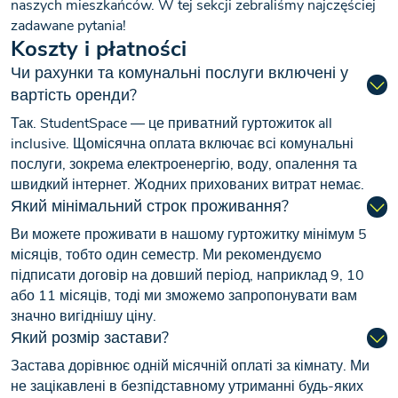
naszych mieszkańców. W tej sekcji zebraliśmy najczęściej
zadawane pytania!
Koszty i płatności
Чи рахунки та комунальні послуги включені у
вартість оренди?
Так. StudentSpace — це приватний гуртожиток all
inclusive. Щомісячна оплата включає всі комунальні
послуги, зокрема електроенергію, воду, опалення та
швидкий інтернет. Жодних прихованих витрат немає.
Який мінімальний строк проживання?
Ви можете проживати в нашому гуртожитку мінімум 5
місяців, тобто один семестр. Ми рекомендуємо
підписати договір на довший період, наприклад 9, 10
або 11 місяців, тоді ми зможемо запропонувати вам
значно вигіднішу ціну.
Який розмір застави?
Застава дорівнює одній місячній оплаті за кімнату. Ми
не зацікавлені в безпідставному утриманні будь-яких