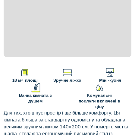
+2
18 м² площі
Зручне ліжко
Міні-кухня
Ванна кімната з
Комунальні
душем
послуги включені в
ціну
Для тих, хто цінує простір і ще більше комфорту. Ця
кімната більша за стандартну одномісну та обладнана
великим зручним ліжком 140×200 см. У номері є містка
шафа, стелаж та ергономічний письмовий стіл із