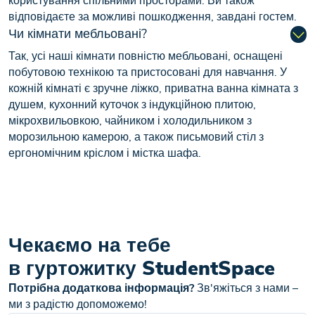
користування спільними просторами. Ви також
відповідаєте за можливі пошкодження, завдані гостем.
Чи кімнати мебльовані?
Так, усі наші кімнати повністю мебльовані, оснащені
побутовою технікою та пристосовані для навчання. У
кожній кімнаті є зручне ліжко, приватна ванна кімната з
душем, кухонний куточок з індукційною плитою,
мікрохвильовкою, чайником і холодильником з
морозильною камерою, а також письмовий стіл з
ергономічним кріслом і містка шафа.
Чекаємо на тебе
в гуртожитку StudentSpace
Потрібна додаткова інформація?
Зв'яжіться з нами –
ми з радістю допоможемо!