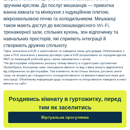
зручним кріслом. До послуг мешканців — приватна
ванна кімната та мінікухня з індукційною плитою,
мікрохвильовою піччю та холодильником. Мешканці
також мають доступ до високошвидкісного Wi-Fi,
тренажерної зали, спільних кухонь, зон відпочинку та
навчальних просторів, які сприяють інтеграції й
створюють дружню спільноту.
*Ціна, зазначена в EUR, є орієнтовною та наведена лише для довідки. Обов'язковою є
сума в PLN, зазначена у вашому договорі; сума в EUR розрахована за середнім курсом
НБП за попередній робочий день і може змінюватися з часом.
*На фотографіях зображено реальну типову кімнату в студентських гуртожитках
StudentSpace. Кольорова гама, планування кімнати та вид з вікна можуть відрізнятися
від зображених на фотографіях. Такі елементи, як постільна білизна, рослини, книги
тощо, не входять до стандартного оснащення кімнати та використовуються лише для
ілюстрації. Обов'язкова інформація щодо оснащення та площі кімнати наведена в описі
кімнати на сайті.
Роздивись кімнату в гуртожитку, перед
тим як заселитись
Віртуальна прогулянка