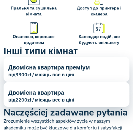
Пральня та сушильна
Доступ до принтера і
кімната
сканера
Опалення, кероване
Календар подій, що
додатком
будують спільноту
Інші типи кімнат
Двомісна квартира преміум
від
3300
zł / місяць все в ціні
Двомісна квартира
від
2200
zł / місяць все в ціні
Naczęściej zadawane pytania
Zrozumienie wszystkich aspektów życia w naszym
akademiku może być kluczowe dla komfortu i satysfakcji