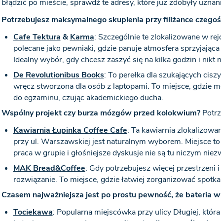
błądzić po mieście, sprawdź te adresy, które już zdobyły uzna
Potrzebujesz maksymalnego skupienia przy filiżance czeg
Cafe Tektura
&
Karma
: Szczególnie te zlokalizowane w rejo
polecane jako pewniaki, gdzie panuje atmosfera sprzyjająca
Idealny wybór, gdy chcesz zaszyć się na kilka godzin i nikt n
De Revolutionibus Books
: To perełka dla szukających cisz
wręcz stworzona dla osób z laptopami. To miejsce, gdzie m
do egzaminu, czując akademickiego ducha.
Wspólny projekt czy burza mózgów przed kolokwium?
Potrz
Kawiarnia Łupinka Coffee Cafe
: Ta kawiarnia zlokalizowa
przy ul. Warszawskiej jest naturalnym wyborem. Miejsce to
praca w grupie i głośniejsze dyskusje nie są tu niczym nie
MAK Bread&Coffee
: Gdy potrzebujesz więcej przestrzeni
rozwiązanie. To miejsce, gdzie łatwiej zorganizować spotk
Czasem najważniejsza jest po prostu pewność, że bateria 
Tociekawa
: Popularna miejscówka przy ulicy Długiej, któr