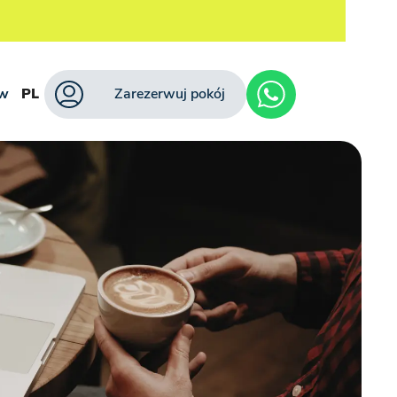
ów
PL
Zarezerwuj pokój