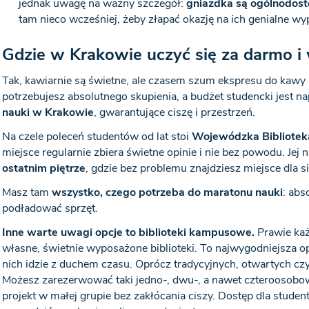
jednak uwagę na ważny szczegół:
gniazdka są ogólnodos
tam nieco wcześniej, żeby złapać okazję na ich genialne wyp
Gdzie w Krakowie uczyć się za darmo i w
Tak, kawiarnie są świetne, ale czasem szum ekspresu do kawy
potrzebujesz absolutnego skupienia, a budżet studencki jest n
nauki w Krakowie
, gwarantujące ciszę i przestrzeń.
Na czele poleceń studentów od lat stoi
Wojewódzka Bibliotek
miejsce regularnie zbiera świetne opinie i nie bez powodu. Jej
ostatnim piętrze
, gdzie bez problemu znajdziesz miejsce dla s
Masz tam
wszystko, czego potrzeba do maratonu nauki
: abs
podładować sprzęt.
Inne warte uwagi opcje to biblioteki kampusowe.
Prawie ka
własne, świetnie wyposażone biblioteki. To najwygodniejsza opcj
nich idzie z duchem czasu. Oprócz tradycyjnych, otwartych czy
Możesz zarezerwować taki jedno-, dwu-, a nawet czteroosobo
projekt w małej grupie bez zakłócania ciszy. Dostęp dla stud