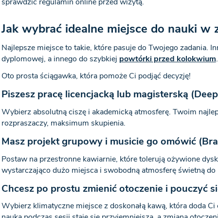
sprawdzić regulamin online przed wizytą.
Jak wybrać idealne miejsce do nauki w z
Najlepsze miejsce to takie, które pasuje do Twojego zadania. I
dyplomowej, a innego do szybkiej
powtórki przed kolokwium
.
Oto prosta ściągawka, która pomoże Ci podjąć decyzję!
Piszesz pracę licencjacką lub magisterską (Dee
Wybierz absolutną ciszę i akademicką atmosferę. Twoim najl
rozpraszaczy, maksimum skupienia.
Masz projekt grupowy i musicie go omówić (Bra
Postaw na przestronne kawiarnie, które tolerują ożywione dys
wystarczająco dużo miejsca i swobodną atmosferę świetną do 
Chcesz po prostu zmienić otoczenie i pouczyć s
Wybierz klimatyczne miejsce z doskonałą kawą, która doda Ci 
nauka podczas sesji staje się przyjemniejsza, a zmiana otoczen