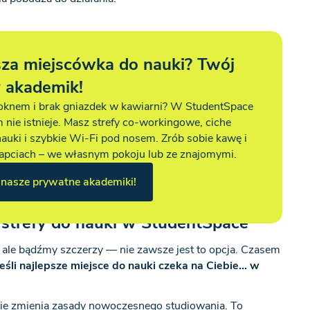
sza miejscówka do nauki? Twój
 akademik!
oknem i brak gniazdek w kawiarni? W StudentSpace
 nie istnieje. Masz strefy co-workingowe, ciche
nauki i szybkie Wi-Fi pod nosem. Zrób sobie kawę i
kapciach – we własnym pokoju lub ze znajomymi.
nasze prywatne akademiki!
strefy do nauki w StudentSpace
, ale bądźmy szczerzy — nie zawsze jest to opcja. Czasem
eśli najlepsze miejsce do nauki czeka na Ciebie... w
ie zmienia zasady nowoczesnego studiowania. To