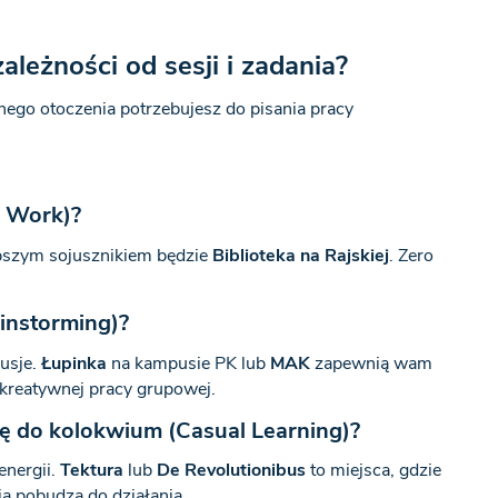
ależności od sesji i zadania?
nnego otoczenia potrzebujesz do pisania pracy
p Work)?
epszym sojusznikiem będzie
Biblioteka na Rajskiej
. Zero
instorming)?
kusje.
Łupinka
na kampusie PK lub
MAK
zapewnią wam
kreatywnej pracy grupowej.
ię do kolokwium (Casual Learning)?
energii.
Tektura
lub
De Revolutionibus
to miejsca, gdzie
ia pobudza do działania.