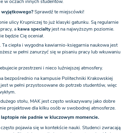
nie w oczach innych studentów.
oś wyjątkowego?
Sprawdź te miejscówki!
nie ulicy Krupniczej to już klasyki gatunku. Są regularnie
 pracy, a
kawa specialty
jest na najwyższym poziomie.
ie będzie Cię oceniał.
y. Ta ciepła i wygodna kawiarnio-księgarnia naukowa jest
ożesz w pełni zanurzyć się w pisaniu pracy lub wkuwaniu
ebujecie przestrzeni i nieco luźniejszej atmosfery.
na bezpośrednio na kampusie Politechniki Krakowskiej
 jest w pełni przystosowane do potrzeb studentów, więc
zwykłym.
 i dużego stołu, MAK jest często wskazywany jako dobre
anie projektowe dla kilku osób w swobodnej atmosferze.
w laptopie nie padnie w kluczowym momencie.
a często pojawia się w kontekście nauki. Studenci zwracają