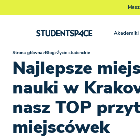
Masz
Akademiki
Strona główna
>
Blog
>
Życie studenckie
Najlepsze miej
nauki w Krako
nasz TOP przy
miejscówek