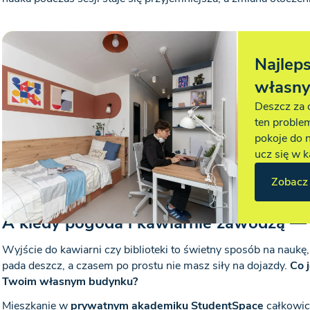
Najlep
własny
Deszcz za 
ten problem
pokoje do 
ucz się w 
Zobacz 
A kiedy pogoda i kawiarnie zawodzą — 
Wyjście do kawiarni czy biblioteki to świetny sposób na naukę
pada deszcz, a czasem po prostu nie masz siły na dojazdy.
Co j
Twoim własnym budynku?
Mieszkanie w
prywatnym akademiku StudentSpace
całkowic