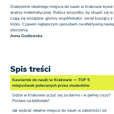
Znalezienie idealnego miejsca do nauki w Krakowie bywa t
analizy matematycznej. Robisz wszystko, by skupić się w 
czają się wszędzie: głośny współlokator, serial kuszący z
łóżko. Czasem najlepszym sposobem na efektywną naukę 
otoczenia.
Anna Godlewska
Spis treści
Kawiarnie do nauki w Krakowie — TOP 5
miejscówek polecanych przez studentów
Gdzie w Krakowie uczyć się za darmo i w pełnej ciszy?
Postaw na biblioteki!
Jak wybrać idealne miejsce do nauki w zależności od