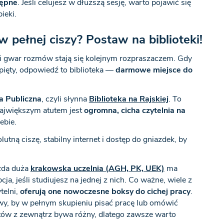
tępne
. Jeśli celujesz w dłuższą sesję, warto pojawić się
ieki.
 pełnej ciszy? Postaw na biblioteki!
 i gwar rozmów stają się kolejnym rozpraszaczem. Gdy
apięty, odpowiedź to biblioteka —
darmowe miejsce do
a Publiczna
, czyli słynna
Biblioteka na Rajskiej
. To
 największym atutem jest
ogromna, cicha czytelnia na
iebie.
olutną ciszę, stabilny internet i dostęp do gniazdek, by
żda duża
krakowska uczelnia (AGH, PK, UEK)
ma
a, jeśli studiujesz na jednej z nich. Co ważne, wiele z
telni,
oferują one nowoczesne boksy do cichej pracy
.
wy, by w pełnym skupieniu pisać pracę lub omówić
entów z zewnątrz bywa różny, dlatego zawsze warto