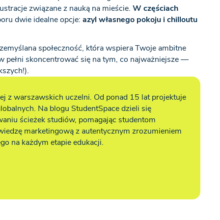
ustracje związane z nauką na mieście.
W częściach
boru dwie idealne opcje:
azyl własnego pokoju i chilloutu
przemyślana społeczność, która wspiera Twoje ambitne
 w pełni skoncentrować się na tym, co najważniejsze —
szych!).
j z warszawskich uczelni. Od ponad 15 lat projektuje
lobalnych. Na blogu StudentSpace dzieli się
waniu ścieżek studiów, pomagając studentom
 wiedzę marketingową z autentycznym zrozumieniem
go na każdym etapie edukacji.