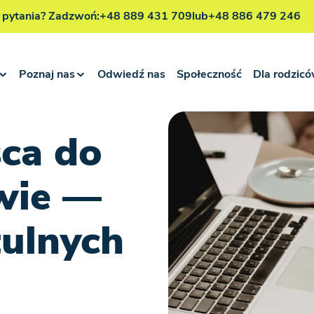
 pytania? Zadzwoń:
+48 889 431 709
lub
+48 886 479 246
Poznaj nas
Odwiedź nas
Społeczność
Dla rodzic
sca do
wie —
tulnych