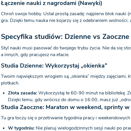
Łączenie nauki z nagrodami (Nawyki)
Chroń swoje hobby. Ustal prostą zasadę: najpierw blok nauki (n
gra. Dzięki temu nauka nie kojarzy się z odebraniem wolności,
Specyfika studiów: Dzienne vs Zaoczne
Styl nauki musi pasować do twojego trybu życia. Nie da się s
a innych, gdy pracujesz na etacie.
Studia Dzienne: Wykorzystaj „okienka”
Twoim największym wrogiem są „okienka” między zajęciami, któ
plotkach.
Złota zasada:
Wykorzystaj te 60-90 minut na bibliotekę. Zr
Dzięki temu, gdy wrócisz do domu o 16:00, masz już „odrob
Studia Zaoczne: Maraton w weekend, sprinty w
Tu gra toczy się o przetrwanie tygodnia pracy i weekendowych
W tygodniu:
Nie planuj wielogodzinnych sesji nauki po prac