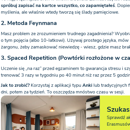
spróbuj zapisać na kartce wszystko, co zapamiętałeś
. Dopi
myślenia, ale właśnie wtedy tworzą się ślady pamięciowe.
2. Metoda Feynmana
Masz problem ze zrozumieniem trudnego zagadnienia? Wyobraź
o tym pojęcia (albo 10-latkowi). Używaj prostego języka, mów
żargonu, żeby zamaskować niewiedzę - wiesz, gdzie masz braki
3. Spaced Repetition (Powtórki rozłożone w cza
Uczenie się „na raz” przed egzaminem to gwarancja stresu i szy
trenować 3 razy w tygodniu po 40 minut niż raz przez 5 godzin
Jak to zrobić?
Korzystaj z aplikacji typu
Anki
lub tradycyjnych f
dni, potem za tydzień. To oszczędza mnóstwo czasu w sesji.
Szukas
Sprawdź ak
Erasmusów