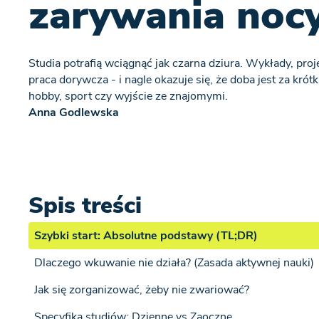
zarywania noc
Studia potrafią wciągnąć jak czarna dziura. Wykłady, proj
praca dorywcza - i nagle okazuje się, że doba jest za krótk
hobby, sport czy wyjście ze znajomymi.
Anna Godlewska
Spis treści
Szybki start: Absolutne podstawy (TL;DR)
Dlaczego wkuwanie nie działa? (Zasada aktywnej nauki)
Jak się zorganizować, żeby nie zwariować?
Specyfika studiów: Dzienne vs Zaoczne