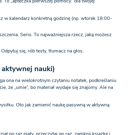
ad. To „apteczka pierwszej pomocy” dla twojej
isz w kalendarz konkretną godzinę (np. wtorek 18:00-
zczenia. Serio. To najważniejsza rzecz, jaką możesz
Odpytuj się, rób testy, tłumacz na głos.
 aktywnej nauki)
ega ona na wielokrotnym czytaniu notatek, podkreślaniu
ie, że „umie”, bo materiał wydaje się znajomy. Ale na
ysiłku. Oto jak zamienić naukę pasywną w aktywną
ał po raz piąty, przeczytaj go raz, zamknij książkę i