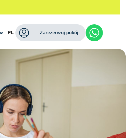
ów
PL
Zarezerwuj pokój