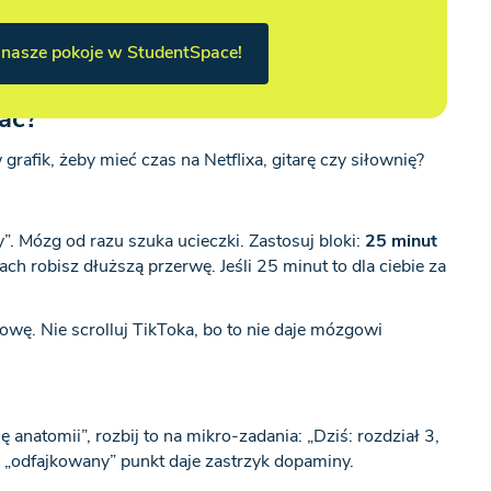
nasze pokoje w StudentSpace!
ać?
 grafik, żeby mieć czas na Netflixa, gitarę czy siłownię?
”. Mózg od razu szuka ucieczki. Zastosuj bloki:
25 minut
lach robisz dłuższą przerwę. Jeśli 25 minut to dla ciebie za
owę. Nie scrolluj TikToka, bo to nie daje mózgowi
anatomii”, rozbij to na mikro-zadania: „Dziś: rozdział 3,
dy „odfajkowany” punkt daje zastrzyk dopaminy.