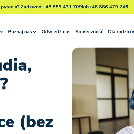
 pytania? Zadzwoń:
+48 889 431 709
lub
+48 886 479 246
Poznaj nas
Odwiedź nas
Społeczność
Dla rodzic
dia,
?
ce (bez