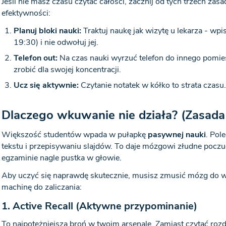
Jeśli nie masz czasu czytać całości, zacznij od tych trzech zas
efektywności:
Planuj bloki nauki:
Traktuj naukę jak wizytę u lekarza - wp
19:30) i nie odwołuj jej.
Telefon out:
Na czas nauki wyrzuć telefon do innego pomies
zrobić dla swojej koncentracji.
Ucz się aktywnie:
Czytanie notatek w kółko to strata czasu. 
Dlaczego wkuwanie nie działa? (Zasada
Większość studentów wpada w pułapkę
pasywnej nauki
. Pol
tekstu i przepisywaniu slajdów. To daje mózgowi złudne poczuc
egzaminie nagle pustka w głowie.
Aby uczyć się naprawdę skutecznie, musisz zmusić mózg do w
machinę do zaliczania:
1. Active Recall (Aktywne przypominanie)
To najpotężniejsza broń w twoim arsenale. Zamiast czytać rozdzi