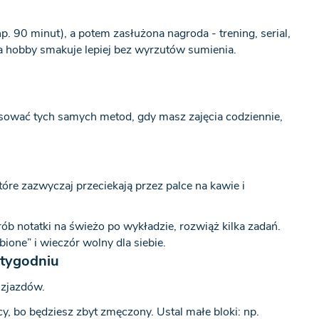
p. 90 minut), a potem zasłużona nagroda - trening, serial,
 a hobby smakuje lepiej bez wyrzutów sumienia.
tosować tych samych metod, gdy masz zajęcia codziennie,
re zazwyczaj przeciekają przez palce na kawie i
ób notatki na świeżo po wykładzie, rozwiąż kilka zadań.
ione” i wieczór wolny dla siebie.
 tygodniu
 zjazdów.
y, bo będziesz zbyt zmęczony. Ustal małe bloki: np.