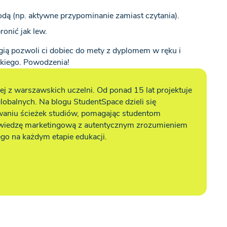
odą (np. aktywne przypominanie zamiast czytania).
ronić jak lew.
rgią pozwoli ci dobiec do mety z dyplomem w ręku i
skiego. Powodzenia!
j z warszawskich uczelni. Od ponad 15 lat projektuje
lobalnych. Na blogu StudentSpace dzieli się
waniu ścieżek studiów, pomagając studentom
 wiedzę marketingową z autentycznym zrozumieniem
go na każdym etapie edukacji.