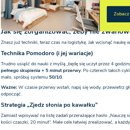
Zobacz 
Jak się zorganizować, żeby nie zwariow
Znasz już techniki, teraz czas na logistykę. Jak wcisnąć naukę w
Technika Pomodoro (i jej wariacje)
Trudno usiąść do nauki z myślą „będę się uczył przez 4 godziny
pełnego skupienia + 5 minut przerwy
. Po czterech takich cyk
mało, spróbuj systemu
50/10
.
Ważne:
W czasie przerwy wstań, napij się wody, przewietrz gł
odpocząć.
Strategia „Zjedz słonia po kawałku”
Zamiast wpisywać na listę zadań przerażające hasło „Nauczę się 
kości czaszki, 20 minut”. Małe cele łatwiej zrealizować, a każ