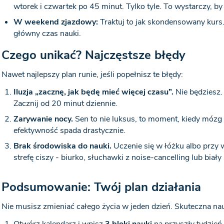
wtorek i czwartek po 45 minut. Tylko tyle. To wystarczy, by
W weekend zjazdowy:
Traktuj to jak skondensowany kurs. 
główny czas nauki.
Czego unikać? Najczęstsze błędy
Nawet najlepszy plan runie, jeśli popełnisz te błędy:
Iluzja „zacznę, jak będę mieć więcej czasu”.
Nie będziesz. 
Zacznij od 20 minut dziennie.
Zarywanie nocy.
Sen to nie luksus, to moment, kiedy mózg 
efektywność spada drastycznie.
Brak środowiska do nauki.
Uczenie się w łóżku albo przy 
strefę ciszy - biurko, słuchawki z noise-cancelling lub biał
Podsumowanie: Twój plan działania
Nie musisz zmieniać całego życia w jeden dzień. Skuteczna nau
Otwórz kalendarz i wpisz
3 bloki nauki
na przyszły tydzień.