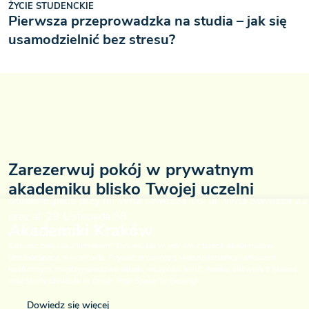
ŻYCIE STUDENCKIE
Pierwsza przeprowadzka na studia – jak się
usamodzielnić bez stresu?
Zarezerwuj pokój w prywatnym
akademiku blisko Twojej uczelni
Akademiki Kraków
Szukasz miejsca z klimatem? Zamieszkaj w jednym z trzech akademików
StudentSpace w Krakowie. Prywatne pokoje z własną łazienką i aneksem
kuchennym, międzynarodowa ekipa i wszystko all-in: media, siłownia z fitness
oraz strefy chilloutu w cenie. Your Space To Belong!
Dowiedz się więcej