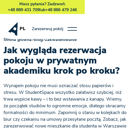
Masz pytania? Zadzwoń:
+48 889 431 709
lub
+48 886 479 246
PL
Zarezerwuj pokój
Strona główna
>
Blog
>
Zakwaterowanie
Jak wygląda rezerwacja
pokoju w prywatnym
akademiku krok po kroku?
Wynajem pokoju nie musi oznaczać stosu papierów i
stresu. W StudentSpace wszystko załatwisz szybciej, niż
trwa wypicie kawy – i to bez wstawania z kanapy. Wiemy,
że początek studiów to ogromne emocje, dlatego skracamy
formalności do minimum. Zapomnij o staniu w kolejkach do
biur czy czekaniu na umowy przesyłane pocztą. Zobacz, jak
zarezerwować nowe mieszkanie dla studenta w Warszawie