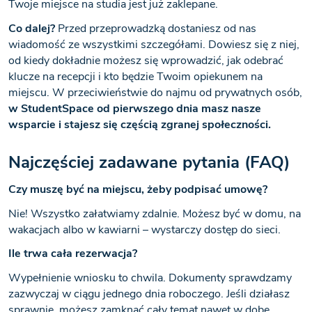
Twoje miejsce na studia jest już zaklepane.
Co dalej?
Przed przeprowadzką dostaniesz od nas
wiadomość ze wszystkimi szczegółami. Dowiesz się z niej,
od kiedy dokładnie możesz się wprowadzić, jak odebrać
klucze na recepcji i kto będzie Twoim opiekunem na
miejscu. W przeciwieństwie do najmu od prywatnych osób,
w StudentSpace od pierwszego dnia masz nasze
wsparcie i stajesz się częścią zgranej społeczności.
Najczęściej zadawane pytania (FAQ)
Czy muszę być na miejscu, żeby podpisać umowę?
Nie! Wszystko załatwiamy zdalnie. Możesz być w domu, na
wakacjach albo w kawiarni – wystarczy dostęp do sieci.
Ile trwa cała rezerwacja?
Wypełnienie wniosku to chwila. Dokumenty sprawdzamy
zazwyczaj w ciągu jednego dnia roboczego. Jeśli działasz
sprawnie, możesz zamknąć cały temat nawet w dobę.