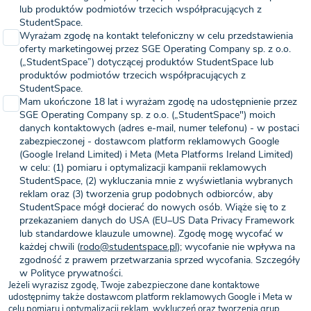
lub produktów podmiotów trzecich współpracujących z
StudentSpace.
Wyrażam zgodę na kontakt telefoniczny w celu przedstawienia
oferty marketingowej przez SGE Operating Company sp. z o.o.
(„StudentSpace”) dotyczącej produktów StudentSpace lub
produktów podmiotów trzecich współpracujących z
StudentSpace.
Mam ukończone 18 lat i wyrażam zgodę na udostępnienie przez
SGE Operating Company sp. z o.o. („StudentSpace") moich
danych kontaktowych (adres e-mail, numer telefonu) - w postaci
zabezpieczonej - dostawcom platform reklamowych Google
(Google Ireland Limited) i Meta (Meta Platforms Ireland Limited)
w celu: (1) pomiaru i optymalizacji kampanii reklamowych
StudentSpace, (2) wykluczania mnie z wyświetlania wybranych
reklam oraz (3) tworzenia grup podobnych odbiorców, aby
StudentSpace mógł docierać do nowych osób. Wiąże się to z
przekazaniem danych do USA (EU–US Data Privacy Framework
lub standardowe klauzule umowne). Zgodę mogę wycofać w
każdej chwili (
rodo@studentspace.pl
); wycofanie nie wpływa na
zgodność z prawem przetwarzania sprzed wycofania. Szczegóły
w Polityce prywatności.
Jeżeli wyrazisz zgodę, Twoje zabezpieczone dane kontaktowe
udostępnimy także dostawcom platform reklamowych Google i Meta w
celu pomiaru i optymalizacji reklam, wykluczeń oraz tworzenia grup