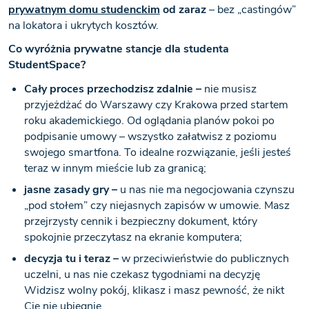
prywatnym domu studenckim
od zaraz
– bez „castingów”
na lokatora i ukrytych kosztów.
Co wyróżnia prywatne stancje dla studenta
StudentSpace?
Cały proces przechodzisz zdalnie –
nie musisz
przyjeżdżać do Warszawy czy Krakowa przed startem
roku akademickiego. Od oglądania planów pokoi po
podpisanie umowy – wszystko załatwisz z poziomu
swojego smartfona. To idealne rozwiązanie, jeśli jesteś
teraz w innym mieście lub za granicą;
jasne zasady gry –
u nas nie ma negocjowania czynszu
„pod stołem” czy niejasnych zapisów w umowie. Masz
przejrzysty cennik i bezpieczny dokument, który
spokojnie przeczytasz na ekranie komputera;
decyzja tu i teraz –
w przeciwieństwie do publicznych
uczelni, u nas nie czekasz tygodniami na decyzję
Widzisz wolny pokój, klikasz i masz pewność, że nikt
Cię nie ubiegnie.