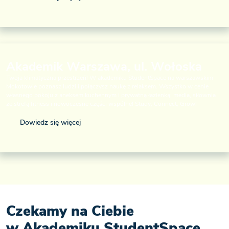
Akademik Warszawa, ul. Wołoska
Twoja klimatyczna przestrzeń! W akademiku StudentSpace na warszawskim
Mokotowie poznasz ludzi i połączysz naukę z relaksem. Wszystko w cenie
własnego pokoju z aneksem kuchennym i prywatną łazienką: media, siłownia
ze strefą fitness i nowoczesne części wspólne! Study, Connect, Grow!
Dowiedz się więcej
Czekamy na Ciebie
w Akademiku StudentSpace