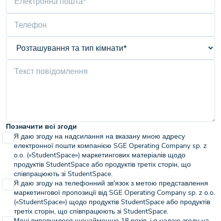
Позначити всі згоди
Я даю згоду на надсилання на вказану мною адресу
електронної пошти компанією SGE Operating Company sp. z
o.o. («StudentSpace») маркетингових матеріалів щодо
продуктів StudentSpace або продуктів третіх сторін, що
співпрацюють зі StudentSpace.
Я даю згоду на телефонний зв'язок з метою представлення
маркетингової пропозиції від SGE Operating Company sp. z o.o.
(«StudentSpace») щодо продуктів StudentSpace або продуктів
третіх сторін, що співпрацюють зі StudentSpace.
Мені виповнилося щонайменше 18 років, і я надаю згоду на