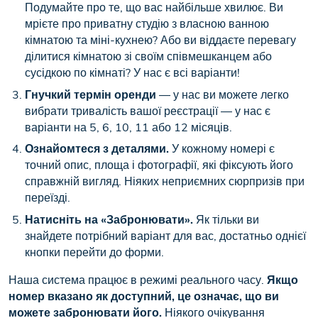
Подумайте про те, що вас найбільше хвилює. Ви
мрієте про приватну студію з власною ванною
кімнатою та міні-кухнею? Або ви віддаєте перевагу
ділитися кімнатою зі своїм співмешканцем або
сусідкою по кімнаті? У нас є всі варіанти!
Гнучкий термін оренди
— у нас ви можете легко
вибрати тривалість вашої реєстрації — у нас є
варіанти на 5, 6, 10, 11 або 12 місяців.
Ознайомтеся з деталями.
У кожному номері є
точний опис, площа і фотографії, які фіксують його
справжній вигляд. Ніяких неприємних сюрпризів при
переїзді.
Натисніть на «Забронювати».
Як тільки ви
знайдете потрібний варіант для вас, достатньо однієї
кнопки перейти до форми.
Наша система працює в режимі реального часу.
Якщо
номер вказано як доступний, це означає, що ви
можете забронювати його.
Ніякого очікування