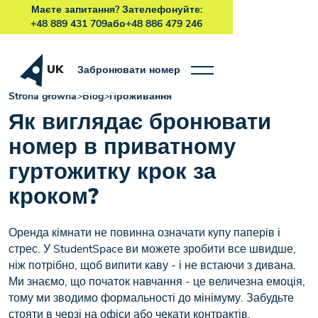
Маєте запитання? Зателефонуйте:
+48 889 431 709
або
+48 886 479 246
UK
Забронювати номер
Strona główna
>
Blog
>
Проживання
Як виглядає бронювати
номер в приватному
гуртожитку крок за
кроком?
Оренда кімнати не повинна означати купу паперів і
стрес. У StudentSpace ви можете зробити все швидше,
ніж потрібно, щоб випити каву - і не встаючи з дивана.
Ми знаємо, що початок навчання - це величезна емоція,
тому ми зводимо формальності до мінімуму. Забудьте
стояти в черзі на офіси або чекати контрактів,