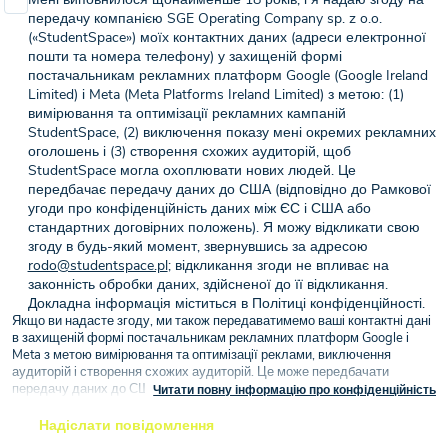
передачу компанією SGE Operating Company sp. z o.o.
(«StudentSpace») моїх контактних даних (адреси електронної
пошти та номера телефону) у захищеній формі
постачальникам рекламних платформ Google (Google Ireland
Limited) і Meta (Meta Platforms Ireland Limited) з метою: (1)
вимірювання та оптимізації рекламних кампаній
StudentSpace, (2) виключення показу мені окремих рекламних
оголошень і (3) створення схожих аудиторій, щоб
StudentSpace могла охоплювати нових людей. Це
передбачає передачу даних до США (відповідно до Рамкової
угоди про конфіденційність даних між ЄС і США або
стандартних договірних положень). Я можу відкликати свою
згоду в будь-який момент, звернувшись за адресою
rodo@studentspace.pl
; відкликання згоди не впливає на
законність обробки даних, здійсненої до її відкликання.
Докладна інформація міститься в Політиці конфіденційності.
Якщо ви надасте згоду, ми також передаватимемо ваші контактні дані
в захищеній формі постачальникам рекламних платформ Google і
Meta з метою вимірювання та оптимізації реклами, виключення
аудиторій і створення схожих аудиторій. Це може передбачати
передачу даних до США (відповідно до Рамкової угоди про
Читати повну інформацію про конфіденційність
конфіденційність даних між ЄС і США або стандартних договірних
положень) на підставі вашої згоди (стаття 6(1)(a) GDPR).
Надіслати повідомлення