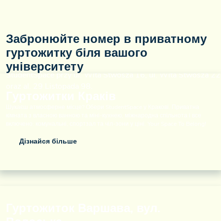
Забронюйте номер в приватному
гуртожитку біля вашого
університету
Гуртожитки Краків
Шукаєш атмосферне місце? Обери StudentSpace у Кракові. Приватна
кімната з власною ванною та міні-кухнею, міжнародна спільнота і все
включено: комунальні, спортзал та чіл-зони у ціні. Your Space To Belong!
Дізнайся більше
Гуртожиток Варшава, вул.