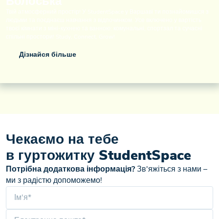
Волоська
Твій атмосферний простір! У StudentSpace у Варшаві ти познайомишся з
людьми та поєднаєш навчання з відпочинком. Усе включено у вартість
твоєї кімнати з міні-кухнею та ванною: комунальні, спортзал та сучасні
спільні простори! Study, Connect, Grow!
Дізнайся більше
Чекаємо на тебе
в гуртожитку StudentSpace
Потрібна додаткова інформація?
Зв'яжіться з нами –
ми з радістю допоможемо!