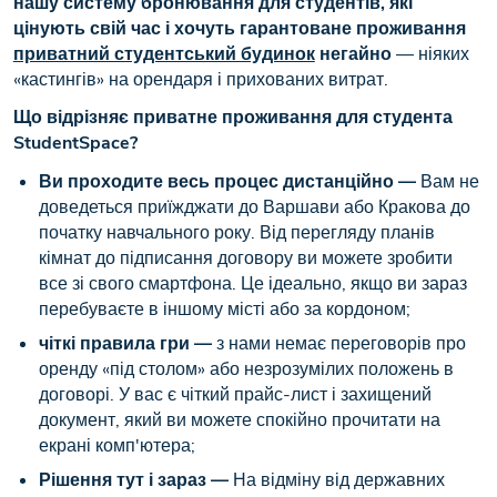
нашу систему бронювання для студентів, які
цінують свій час і хочуть гарантоване проживання
приватний студентський будинок
негайно
— ніяких
«кастингів» на орендаря і прихованих витрат.
Що відрізняє приватне проживання для студента
StudentSpace?
Ви проходите весь процес дистанційно —
Вам не
доведеться приїжджати до Варшави або Кракова до
початку навчального року. Від перегляду планів
кімнат до підписання договору ви можете зробити
все зі свого смартфона. Це ідеально, якщо ви зараз
перебуваєте в іншому місті або за кордоном;
чіткі правила гри —
з нами немає переговорів про
оренду «під столом» або незрозумілих положень в
договорі. У вас є чіткий прайс-лист і захищений
документ, який ви можете спокійно прочитати на
екрані комп'ютера;
Рішення тут і зараз —
На відміну від державних