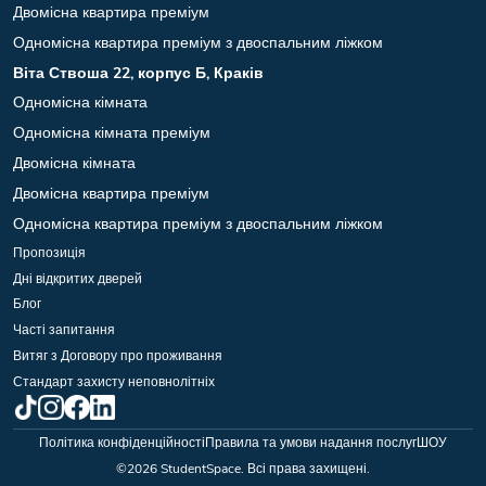
Двомісна квартира преміум
Одномісна квартира преміум з двоспальним ліжком
Віта Ствоша 22, корпус Б, Краків
Одномісна кімната
Одномісна кімната преміум
Двомісна кімната
Двомісна квартира преміум
Одномісна квартира преміум з двоспальним ліжком
Пропозиція
Дні відкритих дверей
Блог
Часті запитання
Витяг з Договору про проживання
Стандарт захисту неповнолітніх
Політика конфіденційності
Правила та умови надання послуг
ШОУ
©
2026
StudentSpace. Всі права захищені.