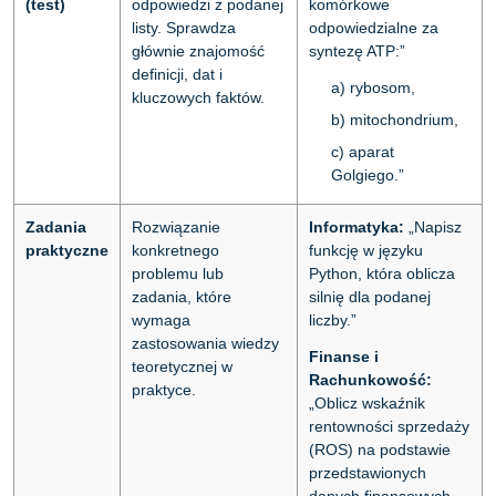
(test)
odpowiedzi z podanej
komórkowe
listy. Sprawdza
odpowiedzialne za
głównie znajomość
syntezę ATP:”
definicji, dat i
a) rybosom,
kluczowych faktów.
b) mitochondrium,
c) aparat
Golgiego.”
Zadania
Rozwiązanie
Informatyka:
„Napisz
praktyczne
konkretnego
funkcję w języku
problemu lub
Python, która oblicza
zadania, które
silnię dla podanej
wymaga
liczby.”
zastosowania wiedzy
Finanse i
teoretycznej w
Rachunkowość:
praktyce.
„Oblicz wskaźnik
rentowności sprzedaży
(ROS) na podstawie
przedstawionych