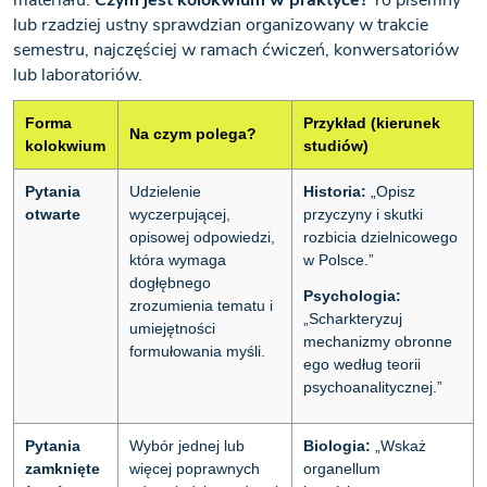
lub rzadziej ustny sprawdzian organizowany w trakcie
semestru, najczęściej w ramach ćwiczeń, konwersatoriów
lub laboratoriów.
Forma
Przykład (kierunek
Na czym polega?
kolokwium
studiów)
Pytania
Udzielenie
Historia:
„Opisz
otwarte
wyczerpującej,
przyczyny i skutki
opisowej odpowiedzi,
rozbicia dzielnicowego
która wymaga
w Polsce.”
dogłębnego
Psychologia:
zrozumienia tematu i
„Scharkteryzuj
umiejętności
mechanizmy obronne
formułowania myśli.
ego według teorii
psychoanalitycznej.”
Pytania
Wybór jednej lub
Biologia:
„Wskaż
zamknięte
więcej poprawnych
organellum