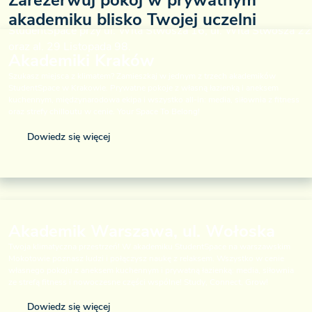
akademiku blisko Twojej uczelni
Akademiki Kraków
Szukasz miejsca z klimatem? Zamieszkaj w jednym z trzech akademików
StudentSpace w Krakowie. Prywatne pokoje z własną łazienką i aneksem
kuchennym, międzynarodowa ekipa i wszystko all-in: media, siłownia z fitness
oraz strefy chilloutu w cenie. Your Space To Belong!
Dowiedz się więcej
Akademik Warszawa, ul. Wołoska
Twoja klimatyczna przestrzeń! W akademiku StudentSpace na warszawskim
Mokotowie poznasz ludzi i połączysz naukę z relaksem. Wszystko w cenie
własnego pokoju z aneksem kuchennym i prywatną łazienką: media, siłownia
ze strefą fitness i nowoczesne części wspólne! Study, Connect, Grow!
Dowiedz się więcej