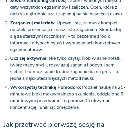
Stwórz harmonogram sesji:
Zbierz w jednym miejscu
daty wszystkich egzaminów i zaliczeń. Oceń, które z
nich są najtrudniejsze i zaplanuj na nie najwięcej czasu.
Zorganizuj materiały:
Upewnij się, że masz komplet
notatek, prezentacji i znasz listę zagadnień. Skontaktuj
się ze starszymi rocznikami – to bezcenne źródło
informacji o typach pytań i wymaganiach konkretnych
egzaminatorów.
Ucz się aktywnie:
Nie tylko czytaj. Rób własne notatki,
twórz mapy myśli, rozwiązuj zadania i odpytuj sam
siebie. Tłumacz sobie trudne zagadnienia na głos – to
jedna z najskuteczniejszych metod nauki.
Wykorzystaj technikę Pomodoro:
Podziel naukę na 25-
minutowe bloki maksymalnego skupienia, oddzielone 5-
minutowymi przerwami. To pomoże Ci utrzymać
koncentrację i uniknąć zmęczenia.
Jak przetrwać pierwszą sesję na