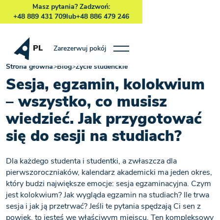
Masz pytania? Zadzwoń:
+48 889 431 709
lub
+48 886 479 246
PL
Zarezerwuj pokój
Strona główna
>
Blog
>
Życie studenckie
Sesja, egzamin, kolokwium
– wszystko, co musisz
wiedzieć. Jak przygotować
się do sesji na studiach?
Dla każdego studenta i studentki, a zwłaszcza dla
pierwszoroczniaków, kalendarz akademicki ma jeden okres,
który budzi największe emocje: sesja egzaminacyjna. Czym
jest kolokwium? Jak wygląda egzamin na studiach? Ile trwa
sesja i jak ją przetrwać? Jeśli te pytania spędzają Ci sen z
powiek, to jesteś we właściwym miejscu. Ten kompleksowy