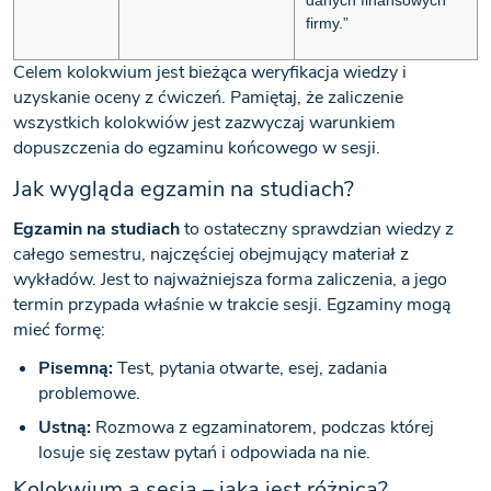
danych finansowych
firmy.”
Celem kolokwium jest bieżąca weryfikacja wiedzy i
uzyskanie oceny z ćwiczeń. Pamiętaj, że zaliczenie
wszystkich kolokwiów jest zazwyczaj warunkiem
dopuszczenia do egzaminu końcowego w sesji.
Jak wygląda egzamin na studiach?
Egzamin na studiach
to ostateczny sprawdzian wiedzy z
całego semestru, najczęściej obejmujący materiał z
wykładów. Jest to najważniejsza forma zaliczenia, a jego
termin przypada właśnie w trakcie sesji. Egzaminy mogą
mieć formę:
Pisemną:
Test, pytania otwarte, esej, zadania
problemowe.
Ustną:
Rozmowa z egzaminatorem, podczas której
losuje się zestaw pytań i odpowiada na nie.
Kolokwium a sesja – jaka jest różnica?