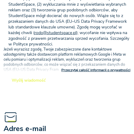
StudentSpace, (2) wykluczania mnie z wyświetlania wybranych
reklam oraz (3) tworzenia grup podobnych odbiorców, aby
StudentSpace mógł docierać do nowych osób. Wiąże się to z
przekazaniem danych do USA (EU–US Data Privacy Framework
lub standardowe klauzule umowne). Zgodę mogę wycofać w
każdej chwili (
rodo@studentspace.pl
); wycofanie nie wpływa na
zgodność z prawem przetwarzania sprzed wycofania. Szczegóły
w Polityce prywatności.
Jeżeli wyrazisz zgodę, Twoje zabezpieczone dane kontaktowe
udostępnimy także dostawcom platform reklamowych Google i Meta w
celu pomiaru i optymalizacji reklam, wykluczeń oraz tworzenia grup
podobnych odbiorców, co może wiązać się z przekazaniem danych do
USA (EU–US Data Privacy Framework lub standardowe klauzule
Przeczytaj całość informacji o prywatności
umowne) — na podstawie Twojej zgody (art. 6 ust. 1 lit. a RODO).
Wyślij wiadomość
Zgoda może zostać wycofana w dowolnym momencie, przy czym
wycofanie zgody nie wpływa na zgodność z prawem przetwarzania,
którego dokonano na jej podstawie przed jej wycofaniem
Zgoda może zostać wycofana w dowolnym momencie, przy czym
wycofanie zgody nie wpływa na zgodność z prawem przetwarzania,
którego dokonano na jej podstawie przed jej wycofaniemWysyłając
zapytanie przez powyższy formularz kontaktowy lub wyrażając zgodę
na przesyłanie treści marketingowych drogą elektroniczną lub
Adres e-mail
telefonicznie, akceptują Państwo politykę prywatności dotyczącą