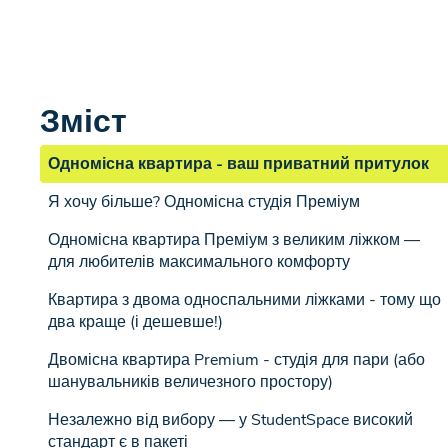
Зміст
Одномісна квартира - ваш приватний притулок
Я хочу більше? Одномісна студія Преміум
Одномісна квартира Преміум з великим ліжком —
для любителів максимального комфорту
Квартира з двома односпальними ліжками - тому що
два краще (і дешевше!)
Двомісна квартира Premium - студія для пари (або
шанувальників величезного простору)
Незалежно від вибору — у StudentSpace високий
стандарт є в пакеті