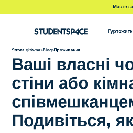
Маєте з
Гуртожитк
Strona główna
>
Blog
>
Проживання
Ваші власні ч
стіни або кімн
співмешканце
Подивіться, я