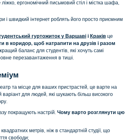
 ліжко, ергономічний письмовий стіл і містка шафа,
єри і швидкий інтернет роблять його просто приємним
студентський гуртожиток у Варшаві
і
Краків
це
и в коридор, щоб натрапити на друзів і разом
кращий баланс для студентів, які хочуть самі
 повне перезавантаження в тиші.
еміум
театр та місце для ваших пристрастей, це варте на
й варіант для людей, які шукають більш високого
ору.
разу покращують настрій.
Чому варто розглянути цю
квадратних метрів, ніж в стандартній студії, що
ття свободи;