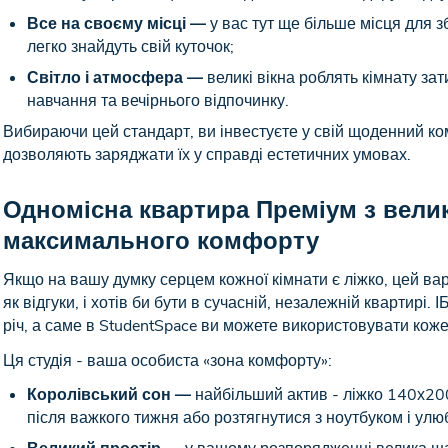
Все на своєму місці —
у вас тут ще більше місця для з
легко знайдуть свій куточок;
Світло і атмосфера —
великі вікна роблять кімнату за
навчання та вечірнього відпочинку.
Вибираючи цей стандарт, ви інвестуєте у свій щоденний комф
дозволяють заряджати їх у справді естетичних умовах.
Одномісна квартира Преміум з вели
максимального комфорту
Якщо на вашу думку серцем кожної кімнати є ліжко, цей ва
як відгуки, і хотів би бути в сучасній, незалежній квартирі. І
річ, а саме в StudentSpace ви можете використовувати коже
Ця студія - ваша особиста «зона комфорту»:
Королівський сон —
найбільший актив - ліжко 140х200
після важкого тижня або розтягнутися з ноутбуком і ул