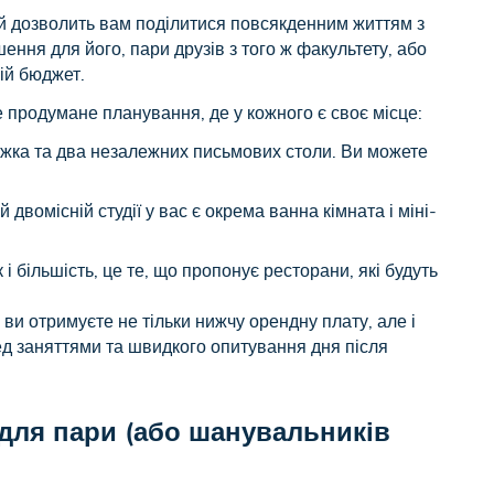
ий дозволить вам поділитися повсякденним життям з
шення для його, пари друзів з того ж факультету, або
вій бюджет.
е продумане планування, де у кожного є своє місце:
іжка та два незалежних письмових столи. Ви можете
 двомісній студії у вас є окрема ванна кімната і міні-
і більшість, це те, що пропонує ресторани, які будуть
, ви отримуєте не тільки нижчу орендну плату, але і
ед заняттями та швидкого опитування дня після
 для пари (або шанувальників