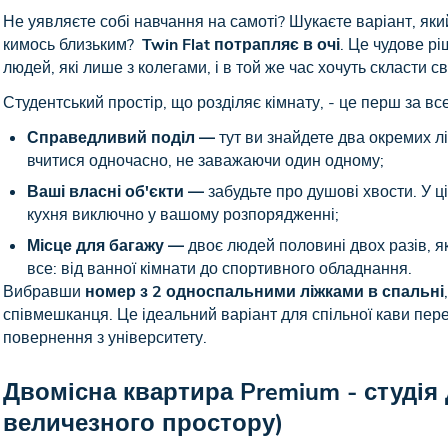
Не уявляєте собі навчання на самоті? Шукаєте варіант, як
кимось близьким?
Twin Flat потрапляє в очі
. Це чудове рі
людей, які лише з колегами, і в той же час хочуть скласти с
Студентський простір, що розділяє кімнату, - це перш за вс
Справедливий поділ —
тут ви знайдете два окремих л
вчитися одночасно, не заважаючи один одному;
Ваші власні об'єкти —
забудьте про душові хвости. У цій
кухня виключно у вашому розпорядженні;
Місце для багажу —
двоє людей половині двох разів, як 
все: від ванної кімнати до спортивного обладнання.
Вибравши
номер з 2 односпальними ліжками в спальні
співмешканця. Це ідеальний варіант для спільної кави пер
повернення з університету.
Двомісна квартира Premium - студія
величезного простору)