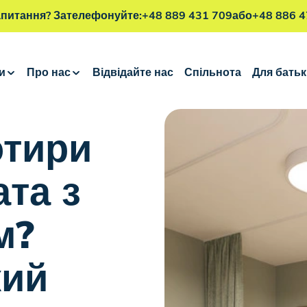
апитання? Зателефонуйте:
+48 889 431 709
або
+48 886 4
и
Про нас
Відвідайте нас
Спільнота
Для батьк
отири
ата з
м?
кий