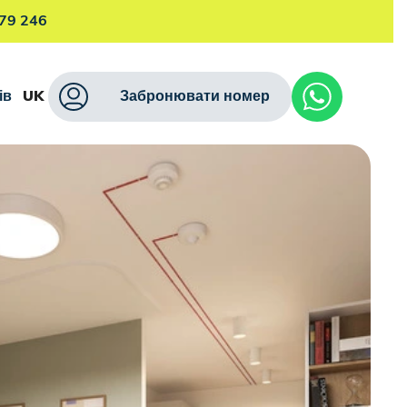
79 246
ів
UK
Забронювати номер