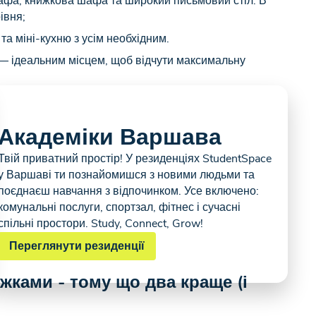
фа, книжкова шафа та широкий письмовий стіл. В
івня;
та міні-кухню з усім необхідним.
— ідеальним місцем, щоб відчути максимальну
Академіки Варшава
Твій приватний простір! У резиденціях StudentSpace
у Варшаві ти познайомишся з новими людьми та
поєднаєш навчання з відпочинком. Усе включено:
комунальні послуги, спортзал, фітнес і сучасні
спільні простори. Study, Connect, Grow!
Переглянути резиденції
ками - тому що два краще (і