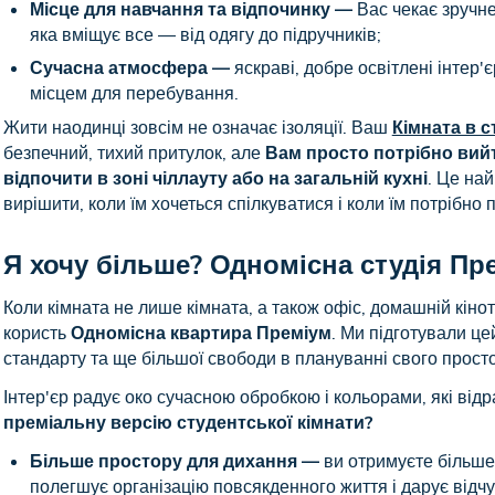
Місце для навчання та відпочинку —
Вас чекає зручне
яка вміщує все — від одягу до підручників;
Сучасна атмосфера —
яскраві, добре освітлені інтер'
місцем для перебування.
Жити наодинці зовсім не означає ізоляції. Ваш
Кімната в 
безпечний, тихий притулок, але
Вам просто потрібно вийт
відпочити в зоні чіллауту або на загальній кухні
. Це най
вирішити, коли їм хочеться спілкуватися і коли їм потрібно
Я хочу більше? Одномісна студія Пр
Коли кімната не лише кімната, а також офіс, домашній кіно
користь
Одномісна квартира Преміум
. Ми підготували це
стандарту та ще більшої свободи в плануванні свого прост
Інтер'єр радує око сучасною обробкою і кольорами, які від
преміальну версію студентської кімнати?
Більше простору для дихання —
ви отримуєте більше 
полегшує організацію повсякденного життя і дарує відчу