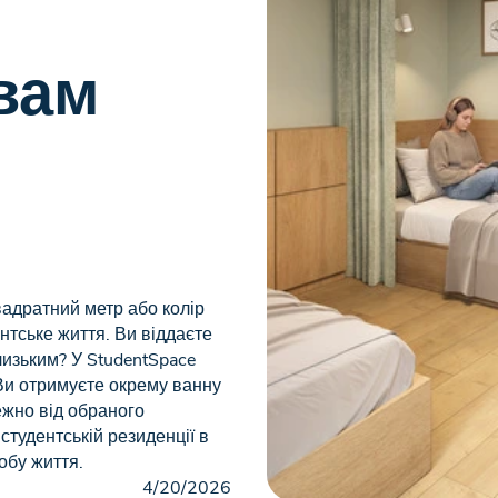
вам
вадратний метр або колір
ентське життя. Ви віддаєте
близьким? У StudentSpace
Ви отримуєте окрему ванну
ежно від обраного
студентській резиденції в
обу життя.
4/20/2026