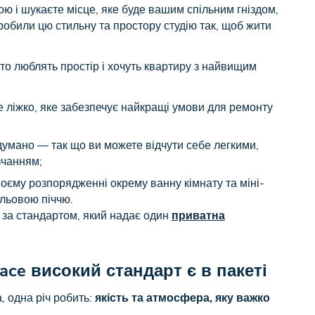
ю і шукаєте місце, яке буде вашим спільним гніздом,
робили цю стильну та простору студію так, щоб жити
сто люблять простір і хочуть квартиру з найвищим
е ліжко, яке забезпечує найкращі умови для ремонту
думано — так що ви можете відчути себе легкими,
вчанням;
оєму розпорядженні окрему ванну кімнату та міні-
ильовою піччю.
, за стандартом, який надає один
приватна
ce високий стандарт є в пакеті
, одна річ робить:
якість та атмосфера, яку важко