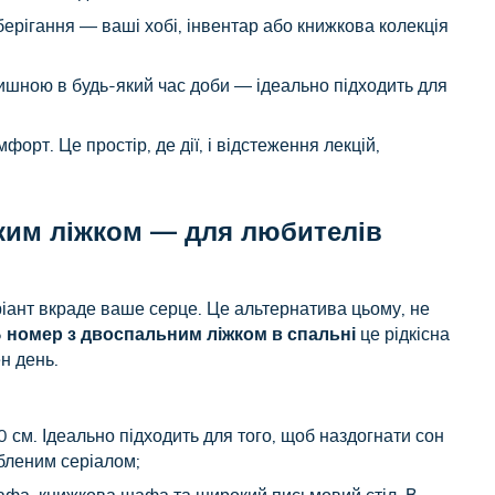
берігання — ваші хобі, інвентар або книжкова колекція
тишною в будь-який час доби — ідеально підходить для
орт. Це простір, де дії, і відстеження лекцій,
ким ліжком — для любителів
ріант вкраде ваше серце. Це альтернатива цьому, не
Б
номер з двоспальним ліжком в спальні
це рідкісна
н день.
 см. Ідеально підходить для того, щоб наздогнати сон
юбленим серіалом;