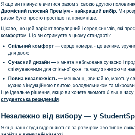
Якщо ви плануєте вчитися разом зі своєю другою половинко
Двомісний плоский Преміум - найкращий вибір
. Ми роз
разом було просто простіше та приємніше.
Цікаво, що цей варіант популярний і серед синглів, які про
комфортом. Що ви отримуєте в цьому стандарті?
Спільний комфорт —
серце номера - це велике, зручн
для двох;
Сучасний дизайн —
кімната мебльована сучасно і про
співчуваючими для спільної кухні та часу з книгою чи на
Повна незалежність —
мешканці, звичайно, мають у св
кухню з індукційною плитою, холодильником та мікрохв
І це ідеальне рішення, якщо ви хочете якомога більше часу
студентська резиденція
.
Незалежно від вибору — у StudentSpa
Якщо наші студії відрізняються за розміром або типом ліжка
знайти у вживаній кімнаті
.