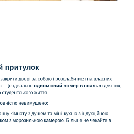
й притулок
закрити двері за собою і розслабитися на власних
ас. Це ідеальне
одномісний номер в спальні
для тих,
р студентського життя.
 повністю невимушено:
нну кімнату з душем та міні-кухню з індукційною
ком з морозильною камерою. Більше не чекайте в