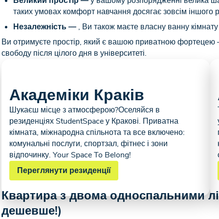
Великий простір —
у вашому розпорядженні велика ша
таких умовах комфорт навчання досягає зовсім іншого р
Незалежність —
, Ви також маєте власну ванну кімнату 
Ви отримуєте простір, який є вашою приватною фортецею 
свободу після цілого дня в університеті.
Академіки Краків
Шукаєш місце з атмосферою?Оселяйся в
резиденціях StudentSpace у Кракові. Приватна
кімната, міжнародна спільнота та все включено:
комунальні послуги, спортзал, фітнес і зони
відпочинку. Your Space To Belong!
Переглянути резиденції
Квартира з двома односпальними ліж
дешевше!)