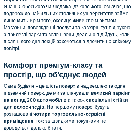
Яна III Собеського чи Людвіка Ідзіковського, означає, що
подорож до найбільших столичних університетів займе
лише мить. Крім того, околиця живе своїм ритмом.
Магазини, повсякденні послуги та кав'ярні тут під рукою,
а прилеглі парки та зелені зони ідеально підійдуть, коли
після цілого дня лекцій захочеться відпочити на свіжому
повітрі.
Комфорт преміум-класу та
простір, що об'єднує людей
Сама будівля – це шість поверхів над землею та один
підземний поверх, де ми запланували
великий паркінг
на понад 200 автомобілів
а також
спеціальні стійки
для велосипедів.
На першому поверсі будуть
розташовані
чотири торговельно-сервісні
приміщення
, тож за швидкими покупками не
доведеться далеко бігати.