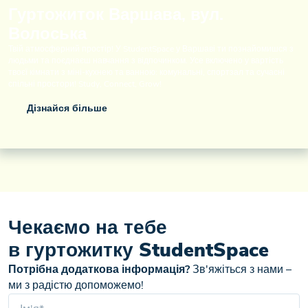
Гуртожиток Варшава, вул.
Волоська
Твій атмосферний простір! У StudentSpace у Варшаві ти познайомишся з
людьми та поєднаєш навчання з відпочинком. Усе включено у вартість
твоєї кімнати з міні-кухнею та ванною: комунальні, спортзал та сучасні
спільні простори! Study, Connect, Grow!
Дізнайся більше
Чекаємо на тебе
в гуртожитку StudentSpace
Потрібна додаткова інформація?
Зв'яжіться з нами –
ми з радістю допоможемо!