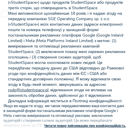
(«StudentSpace») щодо продуктів StudentSpace або продуктів
третіх сторін, що співпрацюють зі StudentSpace.
Мені виповнилося щонайменше 18 років, і я надаю згоду на
передачу компанією SGE Operating Company sp. z o.o.
(«StudentSpace») моїх контактних даних (адреси електронної
пошти та номера телефону) у захищеній формі
постачальникам рекламних платформ Google (Google Ireland
Limited) і Meta (Meta Platforms Ireland Limited) з метою: (1)
вимірювання та оптимізації рекламних кампаній
StudentSpace, (2) виключення показу мені окремих рекламних
оголошень і (3) створення схожих аудиторій, щоб
StudentSpace могла охоплювати нових людей. Це
передбачає передачу даних до США (відповідно до Рамкової
угоди про конфіденційність даних між ЄС і США або
стандартних договірних положень). Я можу відкликати свою
згоду в будь-який момент, звернувшись за адресою
rodo@studentspace.pl
; відкликання згоди не впливає на
законність обробки даних, здійсненої до її відкликання.
Докладна інформація міститься в Політиці конфіденційності.
Якщо ви надасте згоду, ми також передаватимемо ваші контактні дані
в захищеній формі постачальникам рекламних платформ Google і
Meta з метою вимірювання та оптимізації реклами, виключення
аудиторій і створення схожих аудиторій. Це може передбачати
передачу даних до США (відповідно до Рамкової угоди про
Читати повну інформацію про конфіденційність