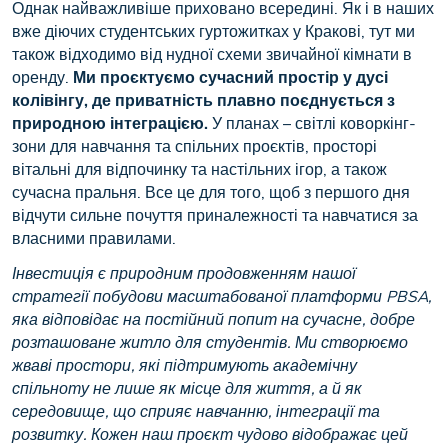
Однак найважливіше приховано всередині. Як і в наших
вже діючих студентських гуртожитках у Кракові, тут ми
також відходимо від нудної схеми звичайної кімнати в
оренду.
Ми проєктуємо сучасний простір у дусі
колівінгу, де приватність плавно поєднується з
природною інтеграцією.
У планах – світлі коворкінг-
зони для навчання та спільних проєктів, просторі
вітальні для відпочинку та настільних ігор, а також
сучасна пральня. Все це для того, щоб з першого дня
відчути сильне почуття приналежності та навчатися за
власними правилами.
Інвестиція є природним продовженням нашої
стратегії побудови масштабованої платформи PBSA,
яка відповідає на постійний попит на сучасне, добре
розташоване житло для студентів. Ми створюємо
жваві простори, які підтримують академічну
спільноту не лише як місце для життя, а й як
середовище, що сприяє навчанню, інтеграції та
розвитку. Кожен наш проєкт чудово відображає цей