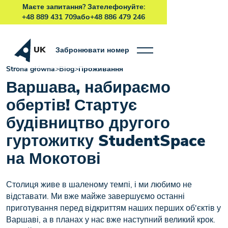
Маєте запитання? Зателефонуйте:
+48 889 431 709
або
+48 886 479 246
UK
Забронювати номер
Strona główna
>
Blog
>
Проживання
Варшава, набираємо
обертів! Стартує
будівництво другого
гуртожитку StudentSpace
на Мокотові
Столиця живе в шаленому темпі, і ми любимо не
відставати. Ми вже майже завершуємо останні
приготування перед відкриттям наших перших об'єктів у
Варшаві, а в планах у нас вже наступний великий крок.