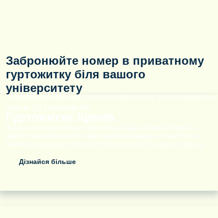
Забронюйте номер в приватному
гуртожитку біля вашого
університету
Гуртожитки Краків
Шукаєш атмосферне місце? Обери StudentSpace у Кракові. Приватна
кімната з власною ванною та міні-кухнею, міжнародна спільнота і все
включено: комунальні, спортзал та чіл-зони у ціні. Your Space To Belong!
Дізнайся більше