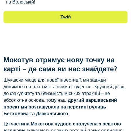
на Волоській!
Zwiń
Мокотув отримує нову точку на
карті – де саме ви нас знайдете?
Шукаючи місце для нової інвестиції, ми завжди
дивимося на план міста очима студентів. Зручний доїзд
до факультету та близькість міських атракцій – це
абсолютна основа, тому наш
другий варшавський
проєкт ми розташували
на перетині вулиць
Бетховена та Дзеконського
.
Ця частина Мокотова чудово сполучена з рештою
Варшави.
Близькість великих артерій, таких як вулиця