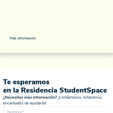
Dormitorio Varsovia, calle Wołoska
¡Tu espacio con ambiente! En StudentSpace residencias de estudiantes en
Varsovia conocerás gente y combinarás el estudio con el relax. Todo incluido en
el precio de tu habitación con cocina y baño privado: facturas, gimnasio y
zonas comunes modernas. ¡Study, Connect, Grow!
Más información
Te esperamos
en la Residencia StudentSpace
¿Necesitas más información?
¡Contáctanos, estaremos
encantados de ayudarte!