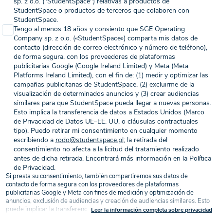
sp. z o.o. ("StudentSpace") relativas a productos de
StudentSpace o productos de terceros que colaboren con
StudentSpace.
Tengo al menos 18 años y consiento que SGE Operating
Company sp. z o.o. («StudentSpace») comparta mis datos de
contacto (dirección de correo electrónico y número de teléfono),
de forma segura, con los proveedores de plataformas
publicitarias Google (Google Ireland Limited) y Meta (Meta
Platforms Ireland Limited), con el fin de: (1) medir y optimizar las
campañas publicitarias de StudentSpace, (2) excluirme de la
visualización de determinados anuncios y (3) crear audiencias
similares para que StudentSpace pueda llegar a nuevas personas.
Esto implica la transferencia de datos a Estados Unidos (Marco
de Privacidad de Datos UE–EE. UU. o cláusulas contractuales
tipo). Puedo retirar mi consentimiento en cualquier momento
escribiendo a
rodo@studentspace.pl
; la retirada del
consentimiento no afecta a la licitud del tratamiento realizado
antes de dicha retirada. Encontrará más información en la Política
de Privacidad.
Si presta su consentimiento, también compartiremos sus datos de
contacto de forma segura con los proveedores de plataformas
publicitarias Google y Meta con fines de medición y optimización de
anuncios, exclusión de audiencias y creación de audiencias similares. Esto
puede implicar la transferencia de datos a Estados Unidos (Marco de
Leer la información completa sobre privacidad
Privacidad de Datos UE–EE. UU. o cláusulas contractuales tipo), sobre la