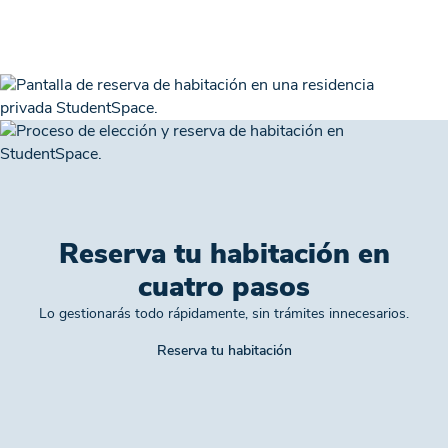
Ver en G
a su gusto, a mí me encantan los de cocina
Ver en Google
completamen
compartida y los de mafia:)). Cada dos por
tres hay alguna...
Reserva tu habitación en
cuatro pasos
Lo gestionarás todo rápidamente, sin trámites innecesarios.
Reserva tu habitación