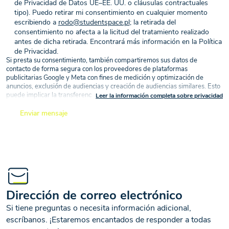
de Privacidad de Datos UE–EE. UU. o cláusulas contractuales
tipo). Puedo retirar mi consentimiento en cualquier momento
escribiendo a
rodo@studentspace.pl
; la retirada del
consentimiento no afecta a la licitud del tratamiento realizado
antes de dicha retirada. Encontrará más información en la Política
de Privacidad.
Si presta su consentimiento, también compartiremos sus datos de
contacto de forma segura con los proveedores de plataformas
publicitarias Google y Meta con fines de medición y optimización de
anuncios, exclusión de audiencias y creación de audiencias similares. Esto
puede implicar la transferencia de datos a Estados Unidos (Marco de
Leer la información completa sobre privacidad
Privacidad de Datos UE–EE. UU. o cláusulas contractuales tipo), sobre la
base de su consentimiento (artículo 6, apartado 1, letra a) del RGPD).
Enviar mensaje
El consentimiento puede ser retirado en cualquier momento, sin que la
retirada del consentimiento afecte a la licitud del tratamiento realizado con
base en el mismo antes de su retirada
Al enviar una consulta a través del formulario de contacto anterior o al dar
su consentimiento para recibir contenido de marketing por vía electrónica
o telefónica, usted acepta la política de privacidad relativa al tratamiento
de sus datos personales por parte de SGE Operating Company Sp. z o.o.
Dirección de correo electrónico
con domicilio social en Varsovia, ul. Litewska 1, 00-581 Varsovia
Si tiene preguntas o necesita información adicional,
("StudentSpace"). Puede ponerse en contacto con StudentSpace por vía
electrónica en rodo@studentspace.pl o por correo postal en la dirección
escríbanos. ¡Estaremos encantados de responder a todas
indicada anteriormente. Los datos personales que usted nos proporciona