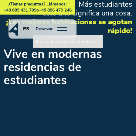
Más estudiantes
¿Tienes preguntas? Llámanos:
+48 889 431 709
o
+48 886 479 246
este año significa una cosa.
¡Las mejores habitaciones se agotan
ES
rápido!
Reservar
No se encontraron elementos.
Vive en modernas
residencias de
estudiantes