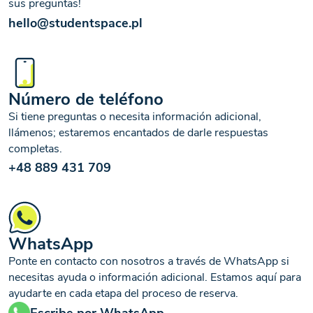
sus preguntas!
se tratan para los fines derivados de los intereses legítimos de
StudentSpace, es decir, para ponernos en contacto con usted y responder
hello@studentspace.pl
a su consulta dirigida a StudentSpace (art. 6, apdo. 1, letra f del RGPD), y
con base en su consentimiento para la realización de marketing directo de
productos de StudentSpace o de productos de terceros con los que
colaboramos (art. 6, apdo. 1, letra a del RGPD). Usted tiene derecho a
solicitar el acceso a sus datos personales, a exigir su rectificación,
supresión, limitación del tratamiento, portabilidad, a oponerse a su
Número de teléfono
tratamiento y a presentar una reclamación ante la autoridad de control, así
como a retirar su consentimiento. La política de privacidad completa está
Si tiene preguntas o necesita información adicional,
disponible
aquí
.
llámenos; estaremos encantados de darle respuestas
completas.
+48 889 431 709
WhatsApp
Ponte en contacto con nosotros a través de WhatsApp si
necesitas ayuda o información adicional. Estamos aquí para
ayudarte en cada etapa del proceso de reserva.
Escribe por WhatsApp