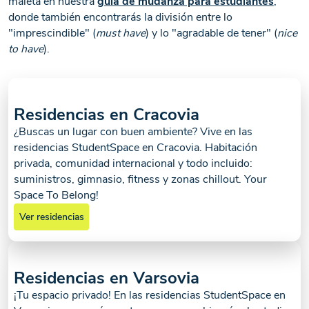
maleta en nuestra
guía de mudanza para estudiantes
,
donde también encontrarás la división entre lo
"imprescindible" (
must have
) y lo "agradable de tener" (
nice
to have
).
Residencias en Cracovia
Ver todas las
fotos
¿Buscas un lugar con buen ambiente? Vive en las
residencias StudentSpace en Cracovia. Habitación
privada, comunidad internacional y todo incluido:
suministros, gimnasio, fitness y zonas chillout. Your
Space To Belong!
Ver residencias
Residencias en Varsovia
¡Tu espacio privado! En las residencias StudentSpace en