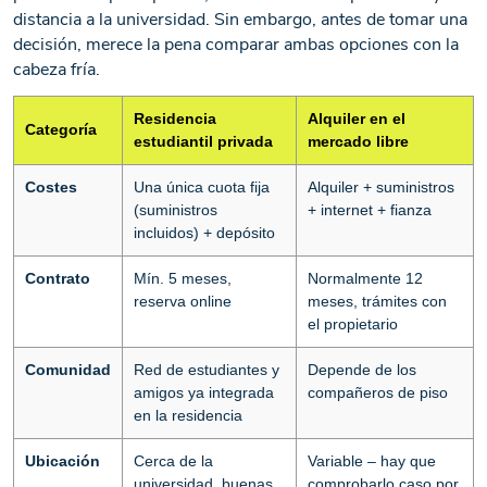
distancia a la universidad. Sin embargo, antes de tomar una
decisión, merece la pena comparar ambas opciones con la
cabeza fría.
Residencia
Alquiler en el
Categoría
estudiantil privada
mercado libre
Costes
Una única cuota fija
Alquiler + suministros
(suministros
+ internet + fianza
incluidos) + depósito
Contrato
Mín. 5 meses,
Normalmente 12
reserva online
meses, trámites con
el propietario
Comunidad
Red de estudiantes y
Depende de los
amigos ya integrada
compañeros de piso
en la residencia
Ubicación
Cerca de la
Variable – hay que
universidad, buenas
comprobarlo caso por