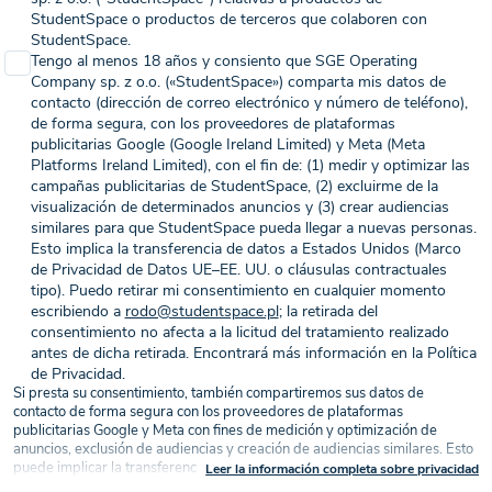
StudentSpace o productos de terceros que colaboren con
StudentSpace.
Tengo al menos 18 años y consiento que SGE Operating
Company sp. z o.o. («StudentSpace») comparta mis datos de
contacto (dirección de correo electrónico y número de teléfono),
de forma segura, con los proveedores de plataformas
publicitarias Google (Google Ireland Limited) y Meta (Meta
Platforms Ireland Limited), con el fin de: (1) medir y optimizar las
campañas publicitarias de StudentSpace, (2) excluirme de la
visualización de determinados anuncios y (3) crear audiencias
similares para que StudentSpace pueda llegar a nuevas personas.
Esto implica la transferencia de datos a Estados Unidos (Marco
de Privacidad de Datos UE–EE. UU. o cláusulas contractuales
tipo). Puedo retirar mi consentimiento en cualquier momento
escribiendo a
rodo@studentspace.pl
; la retirada del
consentimiento no afecta a la licitud del tratamiento realizado
antes de dicha retirada. Encontrará más información en la Política
de Privacidad.
Si presta su consentimiento, también compartiremos sus datos de
contacto de forma segura con los proveedores de plataformas
publicitarias Google y Meta con fines de medición y optimización de
anuncios, exclusión de audiencias y creación de audiencias similares. Esto
puede implicar la transferencia de datos a Estados Unidos (Marco de
Leer la información completa sobre privacidad
Privacidad de Datos UE–EE. UU. o cláusulas contractuales tipo), sobre la