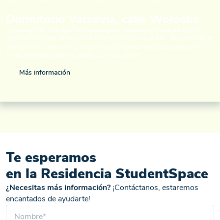
Dormitorio Varsovia, calle Wołoska
¡Tu espacio con ambiente! En StudentSpace residencias de estudiantes en
Varsovia conocerás gente y combinarás el estudio con el relax. Todo incluido en
el precio de tu habitación con cocina y baño privado: facturas, gimnasio y
zonas comunes modernas. ¡Study, Connect, Grow!
Más información
Te esperamos
en la Residencia StudentSpace
¿Necesitas más información?
¡Contáctanos, estaremos
encantados de ayudarte!