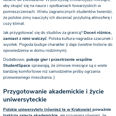
aby skupić się na nauce i spotkaniach towarzyskich w
pomieszczeniach. Wielu zagranicznych studentów twierdzi,
że polskie zimy nauczyły ich doceniać przytulną atmosferę i
cozy klimat.
Jak przygotować się do studiów za granicą?
Doceń różnice,
zamiast z nimi walczyć
. Polska kultura nagradza szacunek i
wysiłek. Pogoda buduje charakter (i daje świetne historie do
opowiedzenia w domu rodzinnym).
Dodatkowo,
pokoje gier i przestrzenie wspólne
StudentSpace
sprawiają, że zimowe miesiące są o wiele
bardziej komfortowe niż samodzielne próby ogrzania
przewiewnego mieszkania ;)
Przygotowanie akademickie i życie
uniwersyteckie
Polskie uniwersytety (również te w Krakowie)
poważnie
traktują zajęcia akademickie
, ale rozumieją również, że