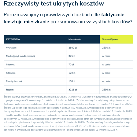
Rzeczywisty test ukrytych kosztów
Porozmawiajmy o prawdziwych liczbach.
Ile faktycznie
kosztuje mieszkanie
po zsumowaniu wszystkich kosztów?
Żródło:
według średniej ceny najmu mieszkania 20-25m2 w Krakowie, wyliczonej na podstawie analizy ogłoszeń z 2
największych portali internetowych na dzień 11 kwietnia 2025 r.
Źródło: według średniej ceny usługi internetu w
Krakowie, wyliczonej na podstawie ofert największych operatorów telekomunikacyjnych na dzień 11 kwietnia 2025 r.
Źródło: wg średniego kosztu miesięcznego karnetu na siłownię w Krakowie, wyliczonego na podstawie cen
dostępnych na stronach internetowych największych sieci fitness oraz lokalnych klubów na dzień 11 kwietnia 2025
r. Źródło: według średniego miesięcznego kosztu udziału w wydarzeniach integracyjnych i aktywnościach
społecznych w Krakowie, wyliczonego na podstawie cen dostępnych na stronach wydarzeń, lokalnych kalendarzach
kulturalnych i platformach sprzedaży biletów na dzień 11 kwietnia 2025 r. Źródło: według średniego miesięcznego
kosztu mediów (prąd, woda, ogrzewanie, śmieci) dla mieszkania 20–25 m² w Krakowie, wyliczonego na podstawie
cenników największych dostawców usług komunalnych i energetycznych na dzień 11 kwietnia 2025 r.