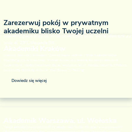
Zarezerwuj pokój w prywatnym
akademiku blisko Twojej uczelni
Akademiki Kraków
Szukasz miejsca z klimatem? Zamieszkaj w jednym z trzech akademików
StudentSpace w Krakowie. Prywatne pokoje z własną łazienką i aneksem
kuchennym, międzynarodowa ekipa i wszystko all-in: media, siłownia z fitness
oraz strefy chilloutu w cenie. Your Space To Belong!
Dowiedz się więcej
Akademik Warszawa, ul. Wołoska
Twoja klimatyczna przestrzeń! W akademiku StudentSpace na warszawskim