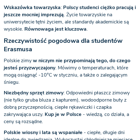
Wskazówka towarzyska
:
Polscy studenci ciężko pracują i
jeszcze mocniej imprezują
. Życie towarzyskie na
uniwersytecie tętni życiem, ale standardy akademickie są
wysokie.
Równowaga jest kluczowa
.
Rzeczywistość pogodowa dla studentów
Erasmusa
Polskie zimy
w niczym nie przypominają tego, do czego
jesteś przyzwyczajony
. Mówimy o temperaturach, które
mogą osiągnąć -10°C w styczniu, a także o zalegającym
śniegu.
Niezbędny sprzęt zimowy
: Odpowiedni płaszcz zimowy
(nie tylko gruba bluza z kapturem), wodoodporne buty z
dobrą przyczepnością, ciepłe rękawiczki i czapka
zakrywająca uszy.
Kup je w Polsce
- wiedzą, co działa, a
ceny są rozsądne.
Polskie wiosny i lata są wspaniałe
- ciepłe, długie dni
idealne do zwiedzania. Wykorzystaj chłodniejsze miesiące,