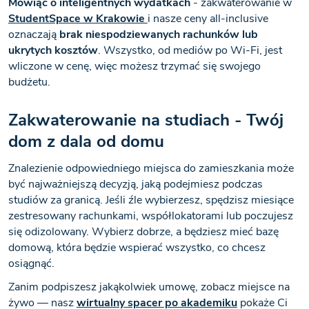
Mówiąc o inteligentnych wydatkach
- zakwaterowanie w
StudentSpace w Krakowie
i nasze ceny all-inclusive
oznaczają
brak niespodziewanych rachunków lub
ukrytych kosztów
. Wszystko, od mediów po Wi-Fi, jest
wliczone w cenę, więc możesz trzymać się swojego
budżetu.
Zakwaterowanie na studiach - Twój
dom z dala od domu
Znalezienie odpowiedniego miejsca do zamieszkania może
być najważniejszą decyzją, jaką
podejmiesz podczas
studiów za granicą. Jeśli źle wybierzesz, spędzisz miesiące
zestresowany rachunkami, współlokatorami lub poczujesz
się odizolowany. Wybierz dobrze, a będziesz mieć bazę
domową, która będzie wspierać wszystko, co chcesz
osiągnąć.
Zanim podpiszesz jakąkolwiek umowę, zobacz miejsce na
żywo — nasz
wirtualny spacer po akademiku
pokaże Ci