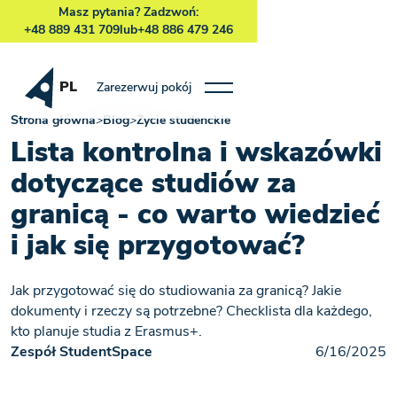
Masz pytania? Zadzwoń:
+48 889 431 709
lub
+48 886 479 246
PL
Zarezerwuj pokój
Strona główna
>
Blog
>
Życie studenckie
Lista kontrolna i wskazówki
dotyczące studiów za
granicą - co warto wiedzieć
i jak się przygotować?
Jak przygotować się do studiowania za granicą? Jakie
dokumenty i rzeczy są potrzebne? Checklista dla każdego,
kto planuje studia z Erasmus+.
Zespół StudentSpace
6/16/2025