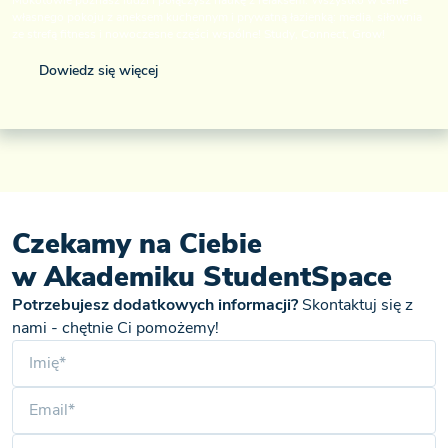
Mokotowie poznasz ludzi i połączysz naukę z relaksem. Wszystko w cenie
własnego pokoju z aneksem kuchennym i prywatną łazienką: media, siłownia
ze strefą fitness i nowoczesne części wspólne! Study, Connect, Grow!
Dowiedz się więcej
Czekamy na Ciebie
w Akademiku StudentSpace
Potrzebujesz dodatkowych informacji?
Skontaktuj się z
nami - chętnie Ci pomożemy!