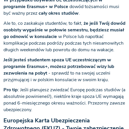
W przypadku obywateli UE uczestniczących w
programie Erasmus+ w Polsce
dowód tożsamości musi
być ważny przez
cały okres studiów
.
Ale to, co zaskakuje studentów, to fakt,
że jeśli Twój dowód
osobisty wygaśnie w połowie semestru, będziesz musiał
go odnowić w konsulacie
w Polsce lub napotkać
komplikacje podczas podróży podczas tych niesamowitych
długich weekendów lub powrotu do domu na wakacje.
Jeśli jesteś studentem spoza UE uczestniczącym w
programie Erasmus+, możesz potrzebować wizy lub
zezwolenia na pobyt
- sprawdź to na swojej uczelni
przyjmującej i w polskim konsulacie w swoim kraju.
Pro tip
: Jeśli planujesz zwiedzać Europę podczas studiów (a
absolutnie powinieneś!), niektóre kraje spoza UE wymagają
ponad 6-miesięcznego okresu ważności. Przezorny zawsze
ubezpieczony.
Europejska Karta Ubezpieczenia
Zdrowotnego (EKUZ) - Twoje zabezpieczenie