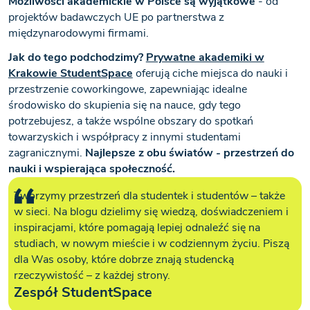
Możliwości akademickie w Polsce są wyjątkowe
- od
projektów badawczych UE po partnerstwa z
międzynarodowymi firmami.
Jak do tego podchodzimy?
Prywatne akademiki w
Krakowie StudentSpace
oferują ciche miejsca do nauki i
przestrzenie coworkingowe, zapewniając idealne
środowisko do skupienia się na nauce, gdy tego
potrzebujesz, a także wspólne obszary do spotkań
towarzyskich i współpracy z innymi studentami
zagranicznymi.
Najlepsze z obu światów - przestrzeń do
nauki i wspierająca społeczność.
Tworzymy przestrzeń dla studentek i studentów – także
w sieci. Na blogu dzielimy się wiedzą, doświadczeniem i
inspiracjami, które pomagają lepiej odnaleźć się na
studiach, w nowym mieście i w codziennym życiu. Piszą
dla Was osoby, które dobrze znają studencką
rzeczywistość – z każdej strony.
Zespół StudentSpace