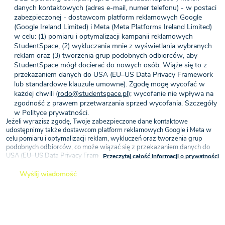
danych kontaktowych (adres e-mail, numer telefonu) - w postaci
zabezpieczonej - dostawcom platform reklamowych Google
(Google Ireland Limited) i Meta (Meta Platforms Ireland Limited)
w celu: (1) pomiaru i optymalizacji kampanii reklamowych
StudentSpace, (2) wykluczania mnie z wyświetlania wybranych
reklam oraz (3) tworzenia grup podobnych odbiorców, aby
StudentSpace mógł docierać do nowych osób. Wiąże się to z
przekazaniem danych do USA (EU–US Data Privacy Framework
lub standardowe klauzule umowne). Zgodę mogę wycofać w
każdej chwili (
rodo@studentspace.pl
); wycofanie nie wpływa na
zgodność z prawem przetwarzania sprzed wycofania. Szczegóły
w Polityce prywatności.
Jeżeli wyrazisz zgodę, Twoje zabezpieczone dane kontaktowe
udostępnimy także dostawcom platform reklamowych Google i Meta w
celu pomiaru i optymalizacji reklam, wykluczeń oraz tworzenia grup
podobnych odbiorców, co może wiązać się z przekazaniem danych do
USA (EU–US Data Privacy Framework lub standardowe klauzule
Przeczytaj całość informacji o prywatności
umowne) — na podstawie Twojej zgody (art. 6 ust. 1 lit. a RODO).
Wyślij wiadomość
Zgoda może zostać wycofana w dowolnym momencie, przy czym
wycofanie zgody nie wpływa na zgodność z prawem przetwarzania,
którego dokonano na jej podstawie przed jej wycofaniem
Zgoda może zostać wycofana w dowolnym momencie, przy czym
wycofanie zgody nie wpływa na zgodność z prawem przetwarzania,