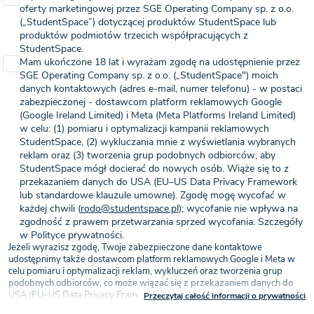
oferty marketingowej przez SGE Operating Company sp. z o.o.
(„StudentSpace”) dotyczącej produktów StudentSpace lub
produktów podmiotów trzecich współpracujących z
StudentSpace.
Mam ukończone 18 lat i wyrażam zgodę na udostępnienie przez
SGE Operating Company sp. z o.o. („StudentSpace") moich
danych kontaktowych (adres e-mail, numer telefonu) - w postaci
zabezpieczonej - dostawcom platform reklamowych Google
(Google Ireland Limited) i Meta (Meta Platforms Ireland Limited)
w celu: (1) pomiaru i optymalizacji kampanii reklamowych
StudentSpace, (2) wykluczania mnie z wyświetlania wybranych
reklam oraz (3) tworzenia grup podobnych odbiorców, aby
StudentSpace mógł docierać do nowych osób. Wiąże się to z
przekazaniem danych do USA (EU–US Data Privacy Framework
lub standardowe klauzule umowne). Zgodę mogę wycofać w
każdej chwili (
rodo@studentspace.pl
); wycofanie nie wpływa na
zgodność z prawem przetwarzania sprzed wycofania. Szczegóły
w Polityce prywatności.
Jeżeli wyrazisz zgodę, Twoje zabezpieczone dane kontaktowe
udostępnimy także dostawcom platform reklamowych Google i Meta w
celu pomiaru i optymalizacji reklam, wykluczeń oraz tworzenia grup
podobnych odbiorców, co może wiązać się z przekazaniem danych do
USA (EU–US Data Privacy Framework lub standardowe klauzule
Przeczytaj całość informacji o prywatności
umowne) — na podstawie Twojej zgody (art. 6 ust. 1 lit. a RODO).