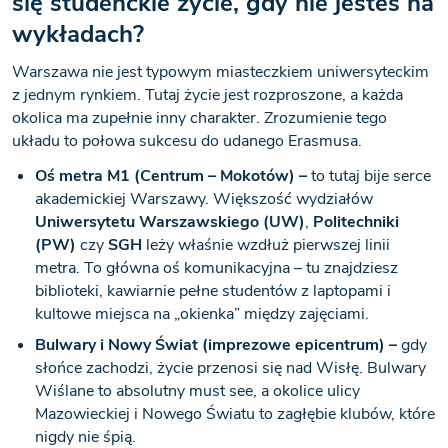
się studenckie życie, gdy nie jesteś na
wykładach?
Warszawa nie jest typowym miasteczkiem uniwersyteckim
z jednym rynkiem. Tutaj życie jest rozproszone, a każda
okolica ma zupełnie inny charakter. Zrozumienie tego
układu to połowa sukcesu do udanego Erasmusa.
Oś metra M1 (Centrum – Mokotów) –
to tutaj bije serce
akademickiej Warszawy. Większość wydziałów
Uniwersytetu Warszawskiego (UW)
,
Politechniki
(PW)
czy
SGH
leży właśnie wzdłuż pierwszej linii
metra. To główna oś komunikacyjna – tu znajdziesz
biblioteki, kawiarnie pełne studentów z laptopami i
kultowe miejsca na „okienka” między zajęciami.
Bulwary i Nowy Świat (imprezowe epicentrum) –
gdy
słońce zachodzi, życie przenosi się nad Wisłę. Bulwary
Wiślane to absolutny must see, a okolice ulicy
Mazowieckiej i Nowego Światu to zagłębie klubów, które
nigdy nie śpią.