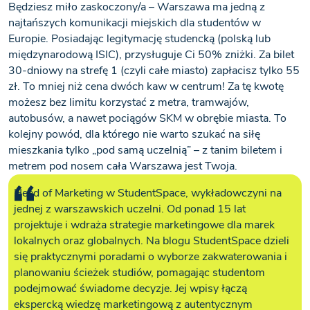
Będziesz miło zaskoczony/a – Warszawa ma jedną z
najtańszych komunikacji miejskich dla studentów w
Europie. Posiadając legitymację studencką (polską lub
międzynarodową ISIC), przysługuje Ci 50% zniżki. Za bilet
30-dniowy na strefę 1 (czyli całe miasto) zapłacisz tylko 55
zł. To mniej niż cena dwóch kaw w centrum! Za tę kwotę
możesz bez limitu korzystać z metra, tramwajów,
autobusów, a nawet pociągów SKM w obrębie miasta. To
kolejny powód, dla którego nie warto szukać na siłę
mieszkania tylko „pod samą uczelnią” – z tanim biletem i
metrem pod nosem cała Warszawa jest Twoja.
Head of Marketing w StudentSpace, wykładowczyni na
jednej z warszawskich uczelni. Od ponad 15 lat
projektuje i wdraża strategie marketingowe dla marek
lokalnych oraz globalnych. Na blogu StudentSpace dzieli
się praktycznymi poradami o wyborze zakwaterowania i
planowaniu ścieżek studiów, pomagając studentom
podejmować świadome decyzje. Jej wpisy łączą
ekspercką wiedzę marketingową z autentycznym