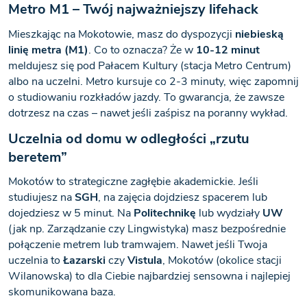
Metro M1 – Twój najważniejszy lifehack
Mieszkając na Mokotowie, masz do dyspozycji
niebieską
linię metra (M1)
. Co to oznacza? Że w
10-12 minut
meldujesz się pod Pałacem Kultury (stacja Metro Centrum)
albo na uczelni. Metro kursuje co 2-3 minuty, więc zapomnij
o studiowaniu rozkładów jazdy. To gwarancja, że zawsze
dotrzesz na czas – nawet jeśli zaśpisz na poranny wykład.
Uczelnia od domu w odległości „rzutu
beretem”
Mokotów to strategiczne zagłębie akademickie. Jeśli
studiujesz na
SGH
, na zajęcia dojdziesz spacerem lub
dojedziesz w 5 minut. Na
Politechnikę
lub wydziały
UW
(jak np. Zarządzanie czy Lingwistyka) masz bezpośrednie
połączenie metrem lub tramwajem. Nawet jeśli Twoja
uczelnia to
Łazarski
czy
Vistula
, Mokotów (okolice stacji
Wilanowska) to dla Ciebie najbardziej sensowna i najlepiej
skomunikowana baza.