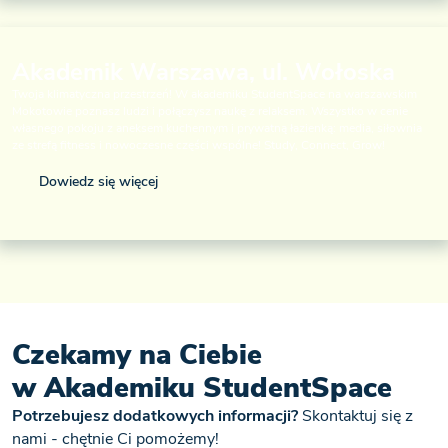
Akademik Warszawa, ul. Wołoska
Twoja klimatyczna przestrzeń! W akademiku StudentSpace na warszawskim
Mokotowie poznasz ludzi i połączysz naukę z relaksem. Wszystko w cenie
własnego pokoju z aneksem kuchennym i prywatną łazienką: media, siłownia
ze strefą fitness i nowoczesne części wspólne! Study, Connect, Grow!
Dowiedz się więcej
Czekamy na Ciebie
w Akademiku StudentSpace
Potrzebujesz dodatkowych informacji?
Skontaktuj się z
nami - chętnie Ci pomożemy!