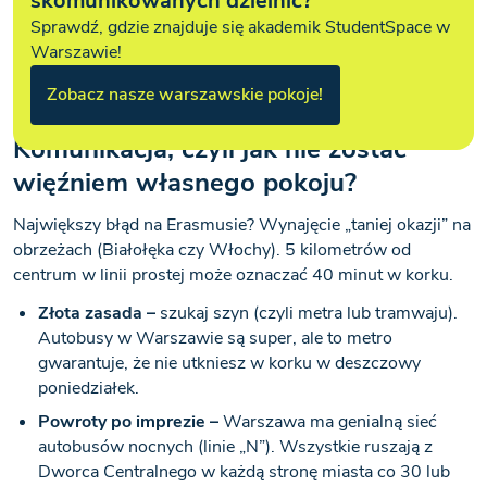
skomunikowanych dzielnic?
Sprawdź, gdzie znajduje się akademik StudentSpace w
Warszawie!
Zobacz nasze warszawskie pokoje!
Komunikacja, czyli jak nie zostać
więźniem własnego pokoju?
Największy błąd na Erasmusie? Wynajęcie „taniej okazji” na
obrzeżach (Białołęka czy Włochy). 5 kilometrów od
centrum w linii prostej może oznaczać 40 minut w korku.
Złota zasada –
szukaj szyn (czyli metra lub tramwaju).
Autobusy w Warszawie są super, ale to metro
gwarantuje, że nie utkniesz w korku w deszczowy
poniedziałek.
Powroty po imprezie –
Warszawa ma genialną sieć
autobusów nocnych (linie „N”). Wszystkie ruszają z
Dworca Centralnego w każdą stronę miasta co 30 lub