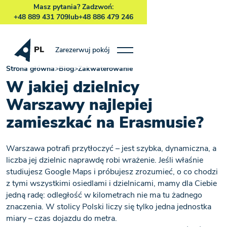
Masz pytania? Zadzwoń:
+48 889 431 709
lub
+48 886 479 246
PL
Zarezerwuj pokój
Strona główna
>
Blog
>
Zakwaterowanie
W jakiej dzielnicy
Warszawy najlepiej
zamieszkać na Erasmusie?
Warszawa potrafi przytłoczyć – jest szybka, dynamiczna, a
liczba jej dzielnic naprawdę robi wrażenie. Jeśli właśnie
studiujesz Google Maps i próbujesz zrozumieć, o co chodzi
z tymi wszystkimi osiedlami i dzielnicami, mamy dla Ciebie
jedną radę: odległość w kilometrach nie ma tu żadnego
znaczenia. W stolicy Polski liczy się tylko jedna jednostka
miary – czas dojazdu do metra.