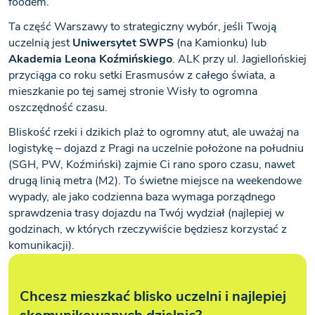
foodem.
Ta część Warszawy to strategiczny wybór, jeśli Twoją
uczelnią jest
Uniwersytet SWPS
(na Kamionku) lub
Akademia Leona Koźmińskiego
. ALK przy ul. Jagiellońskiej
przyciąga co roku setki Erasmusów z całego świata, a
mieszkanie po tej samej stronie Wisły to ogromna
oszczędność czasu.
Bliskość rzeki i dzikich plaż to ogromny atut, ale uważaj na
logistykę – dojazd z Pragi na uczelnie położone na południu
(SGH, PW, Koźmiński) zajmie Ci rano sporo czasu, nawet
drugą linią metra (M2). To świetne miejsce na weekendowe
wypady, ale jako codzienna baza wymaga porządnego
sprawdzenia trasy dojazdu na Twój wydział (najlepiej w
godzinach, w których rzeczywiście będziesz korzystać z
komunikacji).
Chcesz mieszkać blisko uczelni i najlepiej