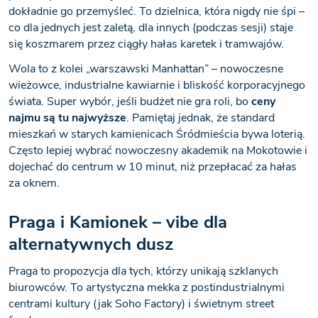
dokładnie go przemyśleć. To dzielnica, która nigdy nie śpi –
co dla jednych jest zaletą, dla innych (podczas sesji) staje
się koszmarem przez ciągły hałas karetek i tramwajów.
Wola to z kolei „warszawski Manhattan” – nowoczesne
wieżowce, industrialne kawiarnie i bliskość korporacyjnego
świata. Super wybór, jeśli budżet nie gra roli, bo
ceny
najmu są tu najwyższe
. Pamiętaj jednak, że standard
mieszkań w starych kamienicach Śródmieścia bywa loterią.
Często lepiej wybrać nowoczesny akademik na Mokotowie i
dojechać do centrum w 10 minut, niż przepłacać za hałas
za oknem.
Praga i Kamionek – vibe dla
alternatywnych dusz
Praga to propozycja dla tych, którzy unikają szklanych
biurowców. To artystyczna mekka z postindustrialnymi
centrami kultury (jak Soho Factory) i świetnym street