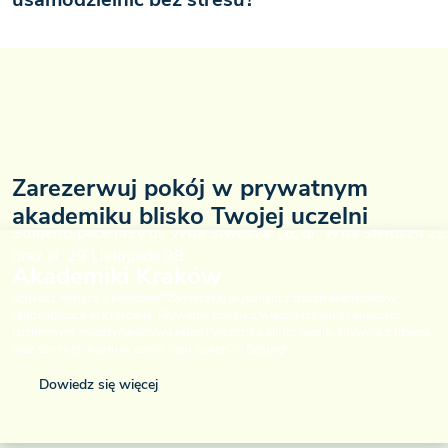
Zarezerwuj pokój w prywatnym
akademiku blisko Twojej uczelni
Akademiki Kraków
Szukasz miejsca z klimatem? Zamieszkaj w jednym z trzech akademików
StudentSpace w Krakowie. Prywatne pokoje z własną łazienką i aneksem
kuchennym, międzynarodowa ekipa i wszystko all-in: media, siłownia z fitness
oraz strefy chilloutu w cenie. Your Space To Belong!
Dowiedz się więcej