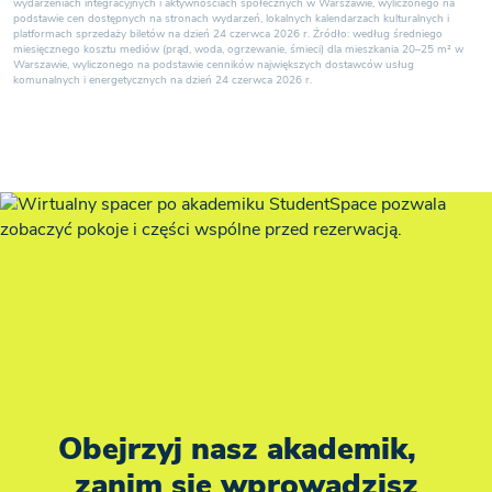
wydarzeniach integracyjnych i aktywnościach społecznych w Warszawie, wyliczonego na
podstawie cen dostępnych na stronach wydarzeń, lokalnych kalendarzach kulturalnych i
platformach sprzedaży biletów na dzień 24 czerwca 2026 r. Źródło: według średniego
miesięcznego kosztu mediów (prąd, woda, ogrzewanie, śmieci) dla mieszkania 20–25 m² w
Warszawie, wyliczonego na podstawie cenników największych dostawców usług
komunalnych i energetycznych na dzień 24 czerwca 2026 r.
Obejrzyj nasz akademik,
zanim się wprowadzisz