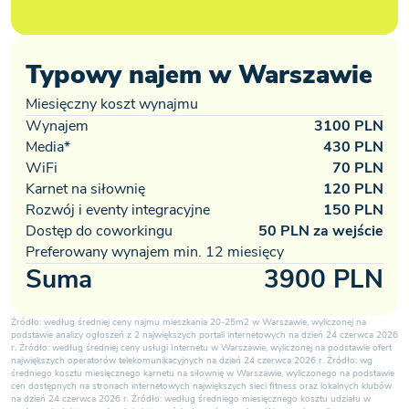
Typowy najem w Warszawie
Miesięczny koszt wynajmu
Wynajem
3100 PLN
Media*
430 PLN
WiFi
70 PLN
Karnet na siłownię
120 PLN
Rozwój i eventy integracyjne
150 PLN
Dostęp do coworkingu
50 PLN za wejście
Preferowany wynajem min. 12 miesięcy
Suma
3900 PLN
Źródło: według średniej ceny najmu mieszkania 20-25m2 w Warszawie, wyliczonej na
podstawie analizy ogłoszeń z 2 największych portali internetowych na dzień 24 czerwca 2026
r. Źródło: według średniej ceny usługi Internetu w Warszawie, wyliczonej na podstawie ofert
największych operatorów telekomunikacyjnych na dzień 24 czerwca 2026 r. Źródło: wg
średniego kosztu miesięcznego karnetu na siłownię w Warszawie, wyliczonego na podstawie
cen dostępnych na stronach internetowych największych sieci fitness oraz lokalnych klubów
na dzień 24 czerwca 2026 r. Źródło: według średniego miesięcznego kosztu udziału w