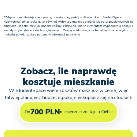
Sprawdź
Zarezerwuj pokój
szczegóły
*Zdjęcia przedstawiają rzeczywisty, przykładowy pokój w Akademikach StudentSpace.
Kolorystyka i układ pokoju, jak również widok z okna, mogą różnić się od przedstawionych na
zdjęciach. Dodatki, takie jak pościel, rośliny, książki itd., nie są elementem wyposażenia pokoju i
zostały użyte tylko w celach poglądowych. Wiążąca informacja na temat wyposażenia jak i
metrażu pokoju została podana w informacji na stronie.
Zobacz, ile naprawdę
kosztuje mieszkanie
W StudentSpace wiele kosztów masz już w cenie, więc
łatwiej planujesz budżet ispokojnieskupiasz się na studiach
700 PLN
Do
miesięcznie zostaje u Ciebie