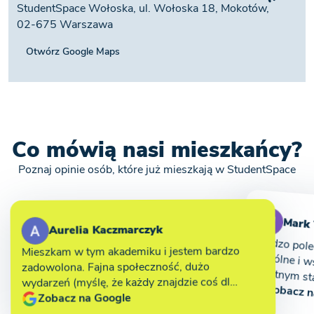
StudentSpace Wołoska, ul. Wołoska 18, Mokotów,
02-675 Warszawa
Otwórz Google Maps
Co mówią nasi mieszkańcy?
Poznaj opinie osób, które już mieszkają w StudentSpace
Mark 
Aurelia Kaczmarczyk
Bardzo polecam ten akademik! Części w
Mieszkam w tym akademiku i jestem bardzo
zadowolona. Fajna społeczność, dużo
wydarzeń (myślę, że każdy znajdzie coś dla
i bardzo kom
Zobacz n
siebie, ja uwielbiam te ze wspólnym
Zobacz na Google
gotowaniem i mafią:)). Co chwilę jakaś ...