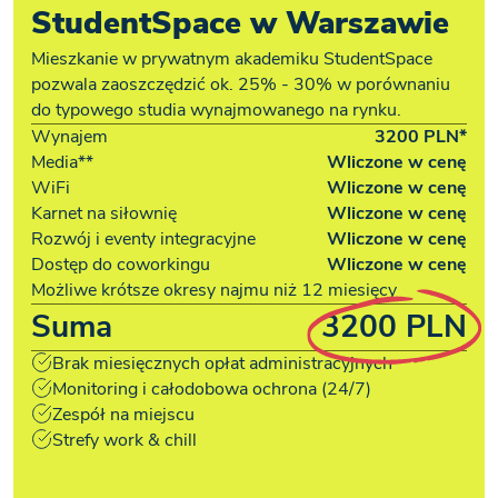
StudentSpace w Warszawie
Mieszkanie w prywatnym akademiku StudentSpace
pozwala zaoszczędzić ok. 25% - 30% w porównaniu
do typowego studia wynajmowanego na rynku.
Wynajem
3200 PLN*
Media**
Wliczone w cenę
WiFi
Wliczone w cenę
Karnet na siłownię
Wliczone w cenę
Rozwój i eventy integracyjne
Wliczone w cenę
Dostęp do coworkingu
Wliczone w cenę
Możliwe krótsze okresy najmu niż 12 miesięcy
Suma
3200 PLN
Brak miesięcznych opłat administracyjnych
Monitoring i całodobowa ochrona (24/7)
Zespół na miejscu
Strefy work & chill
Wyślij wiadomość