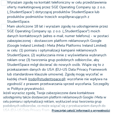
Wyrażam zgodę na kontakt telefoniczny w celu przedstawienia
oferty marketingowej przez SGE Operating Company sp. z o.o.
(„StudentSpace”) dotyczącej produktów StudentSpace lub
produktów podmiotów trzecich współpracujących z
StudentSpace.
Mam ukończone 18 lat i wyrażam zgodę na udostępnienie przez
SGE Operating Company sp. z o.o. („StudentSpace") moich
danych kontaktowych (adres e-mail, numer telefonu) - w postaci
zabezpieczonej - dostawcom platform reklamowych Google
(Google Ireland Limited) i Meta (Meta Platforms Ireland Limited)
w celu: (1) pomiaru i optymalizacji kampanii reklamowych
StudentSpace, (2) wykluczania mnie z wyświetlania wybranych
reklam oraz (3) tworzenia grup podobnych odbiorców, aby
StudentSpace mógł docierać do nowych osób. Wiąże się to z
przekazaniem danych do USA (EU–US Data Privacy Framework
lub standardowe klauzule umowne). Zgodę mogę wycofać w
każdej chwili (
rodo@studentspace.pl
); wycofanie nie wpływa na
zgodność z prawem przetwarzania sprzed wycofania. Szczegóły
w Polityce prywatności.
Jeżeli wyrazisz zgodę, Twoje zabezpieczone dane kontaktowe
udostępnimy także dostawcom platform reklamowych Google i Meta w
celu pomiaru i optymalizacji reklam, wykluczeń oraz tworzenia grup
podobnych odbiorców, co może wiązać się z przekazaniem danych do
USA (EU–US Data Privacy Framework lub standardowe klauzule
Przeczytaj całość informacji o prywatności