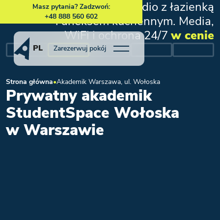
Prywatne studio z łazienką
Masz pytania? Zadzwoń:
+48 888 560 602
i aneksem kuchennym. Media,
WiFi i ochrona 24/7
w cenie
PL
Zarezerwuj pokój
Strona główna
•
Akademik Warszawa, ul. Wołoska
Prywatny akademik
StudentSpace Wołoska
w Warszawie