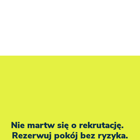
masz minutę od tramwaju i kilka minut od Galerii
Mokotów. Prywatne pokoje z łazienkami i aneksami
połączą się tu z miejscami, w których da się
normalnie spędzić czas poza pokojem: siłownią,
wspólną kuchnią, salą z TV i przestrzenią do nauki.
To dobry punkt startu, żeby szybko poczuć się w
Warszawie jak u siebie.
Nie martw się o rekrutację.
Rezerwuj pokój bez ryzyka.